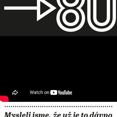
Mysleli jsme, že už je to dávno