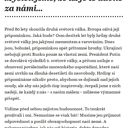
za námi…
Před 80 lety skončila druhá světová válka. Evropa ožívá její
připomínkou. Jaká bude? Osm desítek let byly hrůzy druhé
světové války jen jakýmsi mementem a varováním. Dnes
jsou, bohužel, připomínkou opět přítomné hrozby. Ukrajinci
nebojují proti Rusku pouze za vlastní zemi. Prezident Putin
se dovolává výsledků 2. světové války, a přitom usiluje o
obnovení poválečného mocenského uspořádání, které naši
zemi uvrhlo na dlouhá desetiletí do nesvobody. Hrdiny si
připomínáme nikoliv proto, abychom se dojímali nad jejich
osudy, ale aby nás jejich činy inspirovaly, čerpali jsme z nich
naději, že každý z nás – s naším málem – můžeme významně
přispět.
Vidíme před sebou nejistou budoucnost. To tenkrát
prožívali i oni. Nemusíme se však bát! Musíme jen přijmout
odpovědnost a posílit obranyschopnost naší země. A
nakonec všechno, jak nás učí historie, dobře dopadne.