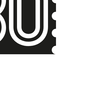
Sloužila 
pomáhal
Helena Vovsov