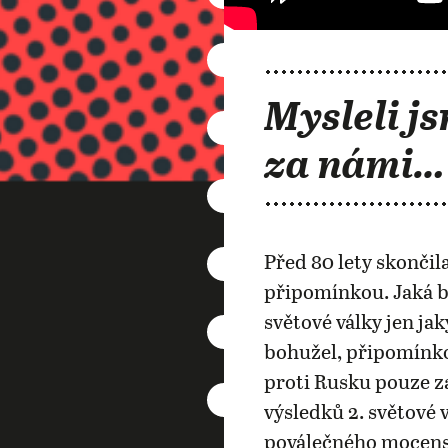
Mysleli js
za námi…
Před 80 lety skončila
připomínkou. Jaká b
světové války jen j
bohužel, připomínko
proti Rusku pouze za
výsledků 2. světové 
poválečného mocensk