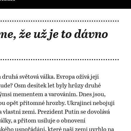
me, že už je to dávno
 druhá světová válka. Evropa ožívá její
ude? Osm desítek let byly hrůzy druhé
akýmsi mementem a varováním. Dnes jsou,
u opět přítomné hrozby. Ukrajinci nebojují
 vlastní zemi. Prezident Putin se dovolává
války, a přitom usiluje o obnovení
ého uspořádání, které naši zemi uvrhlo na