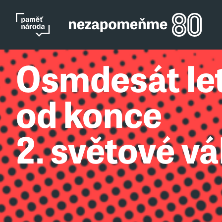
Osmdesát le
od konce
2. světové vá