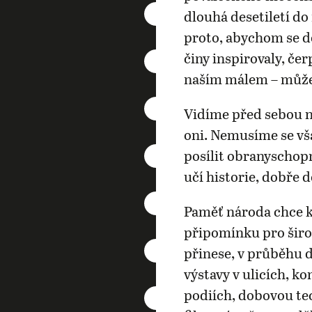
dlouhá desetiletí d
proto, abychom se do
činy inspirovaly, čer
naším málem – můž
Vidíme před sebou ne
oni. Nemusíme se vš
posílit obranyschop
učí historie, dobře 
Paměť národa chce k
připomínku pro šir
přinese, v průběhu 
výstavy v ulicích, k
podiích, dobovou tec