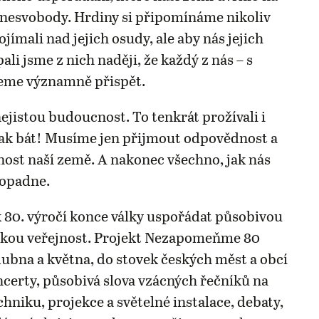
o nesvobody. Hrdiny si připomínáme nikoliv
jímali nad jejich osudy, ale aby nás jejich
pali jsme z nich naději, že každý z nás – s
eme významně přispět.
jistou budoucnost. To tenkrát prožívali i
ak bát! Musíme jen přijmout odpovědnost a
nost naší země. A nakonec všechno, jak nás
dopadne.
 80. výročí konce války uspořádat působivou
okou veřejnost. Projekt Nezapomeňme 80
dubna a května, do stovek českých měst a obcí
oncerty, působivá slova vzácných řečníků na
hniku, projekce a světelné instalace, debaty,