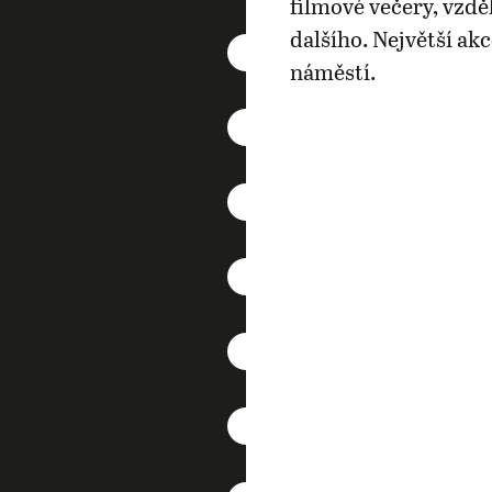
filmové večery, vzdě
dalšího. Největší ak
náměstí.