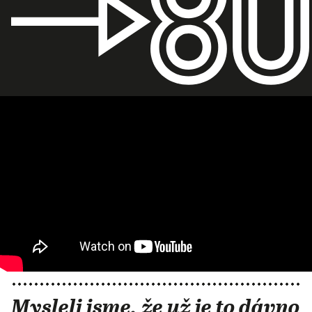
Mysleli jsme, že už je to dávno