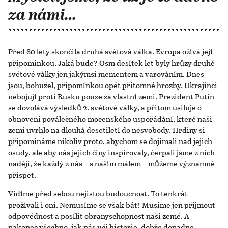
za námi…
Před 80 lety skončila druhá světová válka. Evropa ožívá její
připomínkou. Jaká bude? Osm desítek let byly hrůzy druhé
světové války jen jakýmsi mementem a varováním. Dnes
jsou, bohužel, připomínkou opět přítomné hrozby. Ukrajinci
nebojují proti Rusku pouze za vlastní zemi. Prezident Putin
se dovolává výsledků 2. světové války, a přitom usiluje o
obnovení poválečného mocenského uspořádání, které naši
zemi uvrhlo na dlouhá desetiletí do nesvobody. Hrdiny si
připomínáme nikoliv proto, abychom se dojímali nad jejich
osudy, ale aby nás jejich činy inspirovaly, čerpali jsme z nich
naději, že každý z nás – s naším málem – můžeme významně
přispět.
Vidíme před sebou nejistou budoucnost. To tenkrát
prožívali i oni. Nemusíme se však bát! Musíme jen přijmout
odpovědnost a posílit obranyschopnost naší země. A
nakonec všechno, jak nás učí historie, dobře dopadne.