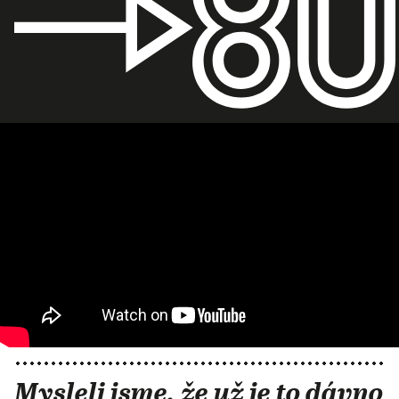
Mysleli jsme, že už je to dávno