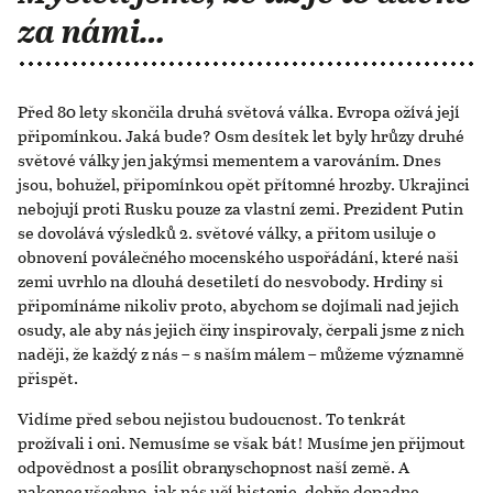
za námi…
Před 80 lety skončila druhá světová válka. Evropa ožívá její
připomínkou. Jaká bude? Osm desítek let byly hrůzy druhé
světové války jen jakýmsi mementem a varováním. Dnes
jsou, bohužel, připomínkou opět přítomné hrozby. Ukrajinci
nebojují proti Rusku pouze za vlastní zemi. Prezident Putin
se dovolává výsledků 2. světové války, a přitom usiluje o
obnovení poválečného mocenského uspořádání, které naši
zemi uvrhlo na dlouhá desetiletí do nesvobody. Hrdiny si
připomínáme nikoliv proto, abychom se dojímali nad jejich
osudy, ale aby nás jejich činy inspirovaly, čerpali jsme z nich
naději, že každý z nás – s naším málem – můžeme významně
přispět.
Vidíme před sebou nejistou budoucnost. To tenkrát
prožívali i oni. Nemusíme se však bát! Musíme jen přijmout
odpovědnost a posílit obranyschopnost naší země. A
nakonec všechno, jak nás učí historie, dobře dopadne.