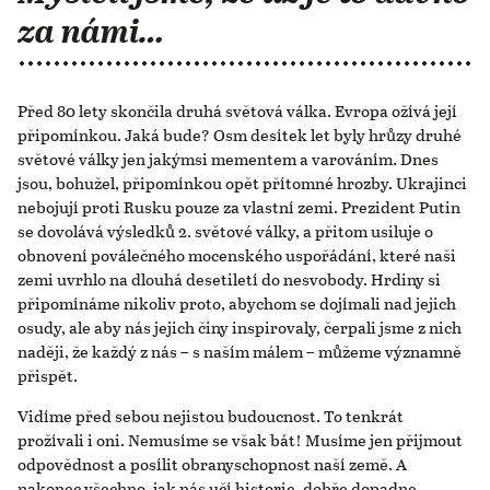
za námi…
Před 80 lety skončila druhá světová válka. Evropa ožívá její
připomínkou. Jaká bude? Osm desítek let byly hrůzy druhé
světové války jen jakýmsi mementem a varováním. Dnes
jsou, bohužel, připomínkou opět přítomné hrozby. Ukrajinci
nebojují proti Rusku pouze za vlastní zemi. Prezident Putin
se dovolává výsledků 2. světové války, a přitom usiluje o
obnovení poválečného mocenského uspořádání, které naši
zemi uvrhlo na dlouhá desetiletí do nesvobody. Hrdiny si
připomínáme nikoliv proto, abychom se dojímali nad jejich
osudy, ale aby nás jejich činy inspirovaly, čerpali jsme z nich
naději, že každý z nás – s naším málem – můžeme významně
přispět.
Vidíme před sebou nejistou budoucnost. To tenkrát
prožívali i oni. Nemusíme se však bát! Musíme jen přijmout
odpovědnost a posílit obranyschopnost naší země. A
nakonec všechno, jak nás učí historie, dobře dopadne.