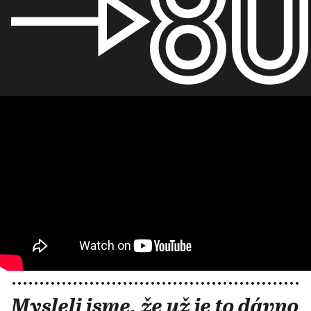
Mysleli jsme, že už je to dávno