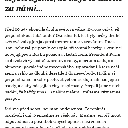
za námi…
Před 80 lety skončila druhá světová válka. Evropa ožívá její
připomínkou. Jaká bude? Osm desítek let byly hrůzy druhé
světové války jen jakýmsi mementem a varováním. Dnes
jsou, bohužel, připomínkou opět přítomné hrozby. Ukrajinci
nebojují proti Rusku pouze za vlastní zemi. Prezident Putin
se dovolává výsledků 2. světové války, a přitom usiluje o
obnovení poválečného mocenského uspořádání, které naši
zemi uvrhlo na dlouhá desetiletí do nesvobody. Hrdiny si
připomínáme nikoliv proto, abychom se dojímali nad jejich
osudy, ale aby nás jejich činy inspirovaly, čerpali jsme z nich
naději, že každý z nás – s naším málem – můžeme významně
přispět.
Vidíme před sebou nejistou budoucnost. To tenkrát
prožívali i oni. Nemusíme se však bát! Musíme jen přijmout
odpovědnost a posílit obranyschopnost naší země. A
nakonec všechno, jak nás učí historie, dobře dopadne.