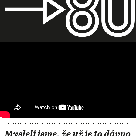
Mysleli jsme, že už je to dávno