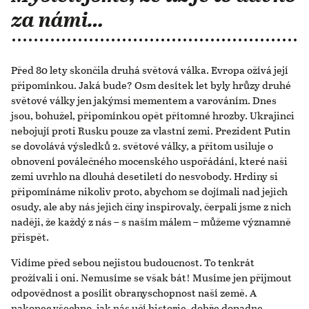
za námi…
Před 80 lety skončila druhá světová válka. Evropa ožívá její
připomínkou. Jaká bude? Osm desítek let byly hrůzy druhé
světové války jen jakýmsi mementem a varováním. Dnes
jsou, bohužel, připomínkou opět přítomné hrozby. Ukrajinci
nebojují proti Rusku pouze za vlastní zemi. Prezident Putin
se dovolává výsledků 2. světové války, a přitom usiluje o
obnovení poválečného mocenského uspořádání, které naši
zemi uvrhlo na dlouhá desetiletí do nesvobody. Hrdiny si
připomínáme nikoliv proto, abychom se dojímali nad jejich
osudy, ale aby nás jejich činy inspirovaly, čerpali jsme z nich
naději, že každý z nás – s naším málem – můžeme významně
přispět.
Vidíme před sebou nejistou budoucnost. To tenkrát
prožívali i oni. Nemusíme se však bát! Musíme jen přijmout
odpovědnost a posílit obranyschopnost naší země. A
nakonec všechno, jak nás učí historie, dobře dopadne.