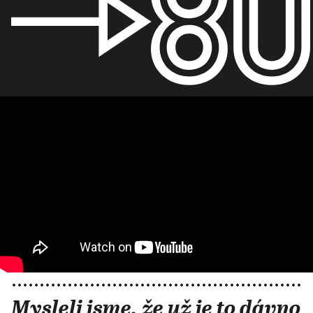
Mysleli jsme, že už je to dávno