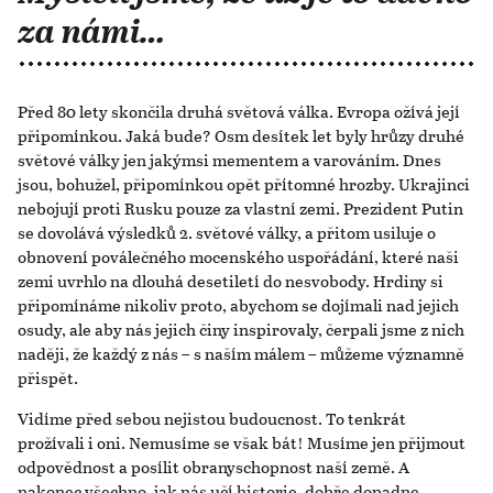
za námi…
Před 80 lety skončila druhá světová válka. Evropa ožívá její
připomínkou. Jaká bude? Osm desítek let byly hrůzy druhé
světové války jen jakýmsi mementem a varováním. Dnes
jsou, bohužel, připomínkou opět přítomné hrozby. Ukrajinci
nebojují proti Rusku pouze za vlastní zemi. Prezident Putin
se dovolává výsledků 2. světové války, a přitom usiluje o
obnovení poválečného mocenského uspořádání, které naši
zemi uvrhlo na dlouhá desetiletí do nesvobody. Hrdiny si
připomínáme nikoliv proto, abychom se dojímali nad jejich
osudy, ale aby nás jejich činy inspirovaly, čerpali jsme z nich
naději, že každý z nás – s naším málem – můžeme významně
přispět.
Vidíme před sebou nejistou budoucnost. To tenkrát
prožívali i oni. Nemusíme se však bát! Musíme jen přijmout
odpovědnost a posílit obranyschopnost naší země. A
nakonec všechno, jak nás učí historie, dobře dopadne.