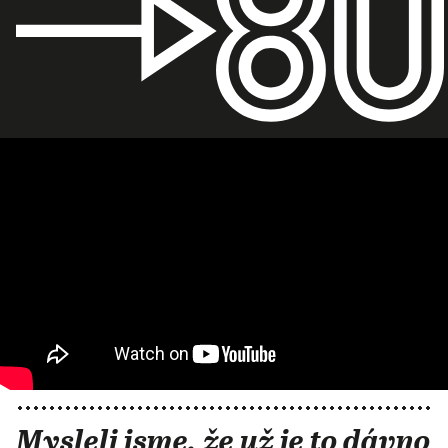
Mysleli jsme, že už je to dávno