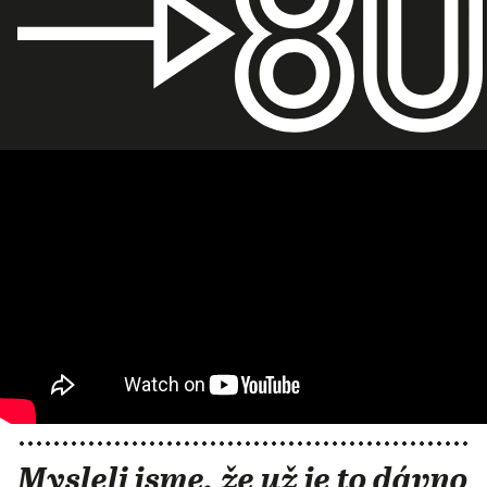
Mysleli jsme, že už je to dávno