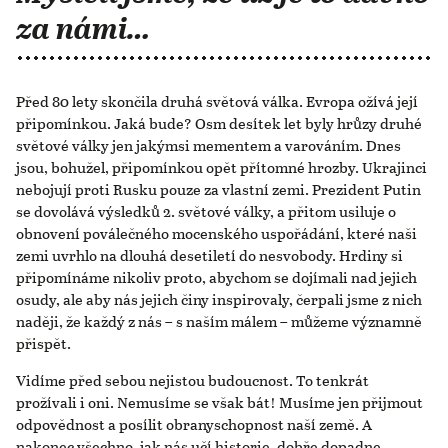
za námi…
Před 80 lety skončila druhá světová válka. Evropa ožívá její
připomínkou. Jaká bude? Osm desítek let byly hrůzy druhé
světové války jen jakýmsi mementem a varováním. Dnes
jsou, bohužel, připomínkou opět přítomné hrozby. Ukrajinci
nebojují proti Rusku pouze za vlastní zemi. Prezident Putin
se dovolává výsledků 2. světové války, a přitom usiluje o
obnovení poválečného mocenského uspořádání, které naši
zemi uvrhlo na dlouhá desetiletí do nesvobody. Hrdiny si
připomínáme nikoliv proto, abychom se dojímali nad jejich
osudy, ale aby nás jejich činy inspirovaly, čerpali jsme z nich
naději, že každý z nás – s naším málem – můžeme významně
přispět.
Vidíme před sebou nejistou budoucnost. To tenkrát
prožívali i oni. Nemusíme se však bát! Musíme jen přijmout
odpovědnost a posílit obranyschopnost naší země. A
nakonec všechno, jak nás učí historie, dobře dopadne.