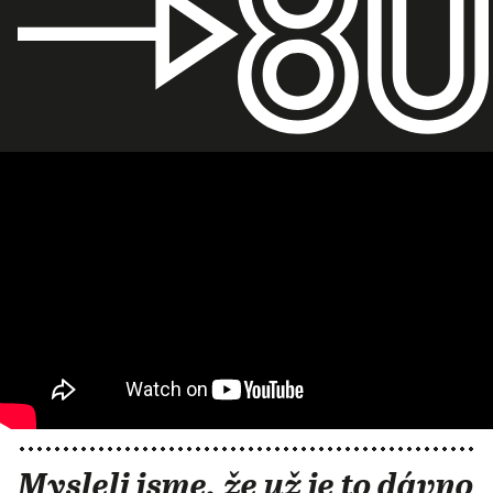
Mysleli jsme, že už je to dávno