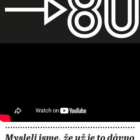
Mysleli jsme, že už je to dávno