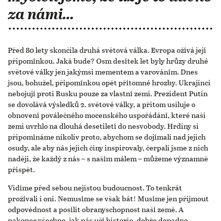
za námi…
Před 80 lety skončila druhá světová válka. Evropa ožívá její
připomínkou. Jaká bude? Osm desítek let byly hrůzy druhé
světové války jen jakýmsi mementem a varováním. Dnes
jsou, bohužel, připomínkou opět přítomné hrozby. Ukrajinci
nebojují proti Rusku pouze za vlastní zemi. Prezident Putin
se dovolává výsledků 2. světové války, a přitom usiluje o
obnovení poválečného mocenského uspořádání, které naši
zemi uvrhlo na dlouhá desetiletí do nesvobody. Hrdiny si
připomínáme nikoliv proto, abychom se dojímali nad jejich
osudy, ale aby nás jejich činy inspirovaly, čerpali jsme z nich
naději, že každý z nás – s naším málem – můžeme významně
přispět.
Vidíme před sebou nejistou budoucnost. To tenkrát
prožívali i oni. Nemusíme se však bát! Musíme jen přijmout
odpovědnost a posílit obranyschopnost naší země. A
nakonec všechno, jak nás učí historie, dobře dopadne.