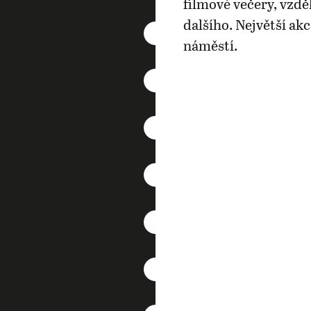
filmové večery, vzdě
dalšího. Největší ak
náměstí.