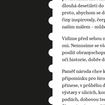
dlouhá desetiletí d
proto, abychom se do
činy inspirovaly, čer
naším málem – můž
Vidíme před sebou ne
oni. Nemusíme se vš
posílit obranyschop
učí historie, dobře 
Paměť národa chce k
připomínku pro šir
přinese, v průběhu 
výstavy v ulicích, k
podiích, dobovou tec