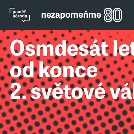
Osmdesát le
od konce
2. světové vá