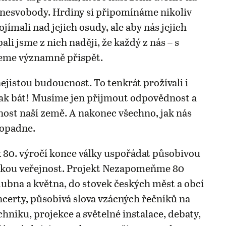
o nesvobody. Hrdiny si připomínáme nikoliv
jímali nad jejich osudy, ale aby nás jejich
pali jsme z nich naději, že každý z nás – s
eme významně přispět.
jistou budoucnost. To tenkrát prožívali i
ak bát! Musíme jen přijmout odpovědnost a
nost naší země. A nakonec všechno, jak nás
dopadne.
 80. výročí konce války uspořádat působivou
okou veřejnost. Projekt Nezapomeňme 80
dubna a května, do stovek českých měst a obcí
oncerty, působivá slova vzácných řečníků na
hniku, projekce a světelné instalace, debaty,