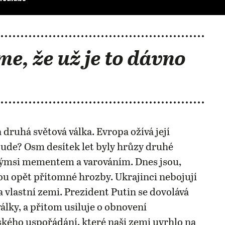
me, že už je to dávno
 druhá světová válka. Evropa ožívá její
ude? Osm desítek let byly hrůzy druhé
akýmsi mementem a varováním. Dnes jsou,
u opět přítomné hrozby. Ukrajinci nebojují
 vlastní zemi. Prezident Putin se dovolává
války, a přitom usiluje o obnovení
ého uspořádání, které naši zemi uvrhlo na