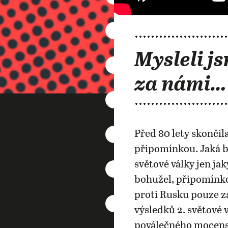
Mysleli js
za námi…
Před 80 lety skončila
připomínkou. Jaká b
světové války jen j
bohužel, připomínko
proti Rusku pouze za
výsledků 2. světové 
poválečného mocensk