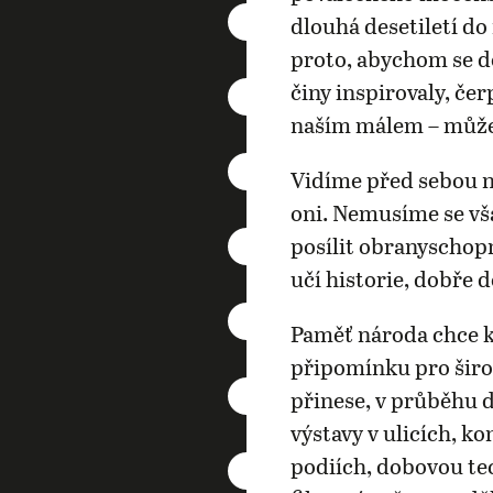
dlouhá desetiletí d
proto, abychom se do
činy inspirovaly, čer
naším málem – můž
Vidíme před sebou ne
oni. Nemusíme se vš
posílit obranyschop
učí historie, dobře 
Paměť národa chce k
připomínku pro šir
přinese, v průběhu 
výstavy v ulicích, k
podiích, dobovou tec