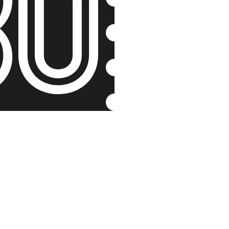
Třikrát u
Alexander Gaj