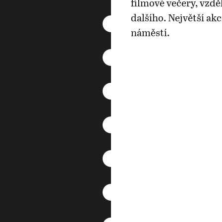
filmové večery, vzdě
dalšího. Největší ak
náměstí.