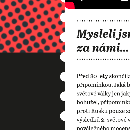
Mysleli js
za námi…
Před 80 lety skončila
připomínkou. Jaká b
světové války jen j
bohužel, připomínko
proti Rusku pouze za
výsledků 2. světové 
poválečného mocensk