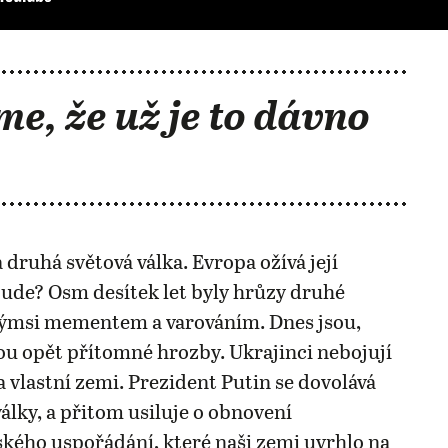
me, že už je to dávno
 druhá světová válka. Evropa ožívá její
ude? Osm desítek let byly hrůzy druhé
akýmsi mementem a varováním. Dnes jsou,
u opět přítomné hrozby. Ukrajinci nebojují
 vlastní zemi. Prezident Putin se dovolává
války, a přitom usiluje o obnovení
ého uspořádání, které naši zemi uvrhlo na