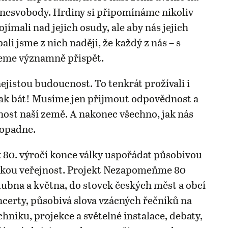
o nesvobody. Hrdiny si připomínáme nikoliv
jímali nad jejich osudy, ale aby nás jejich
pali jsme z nich naději, že každý z nás – s
eme významně přispět.
jistou budoucnost. To tenkrát prožívali i
ak bát! Musíme jen přijmout odpovědnost a
nost naší země. A nakonec všechno, jak nás
dopadne.
 80. výročí konce války uspořádat působivou
okou veřejnost. Projekt Nezapomeňme 80
dubna a května, do stovek českých měst a obcí
oncerty, působivá slova vzácných řečníků na
hniku, projekce a světelné instalace, debaty,