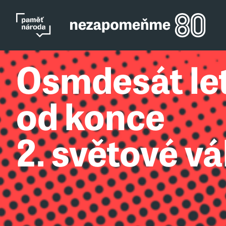
Osmdesát le
od konce
2. světové vá