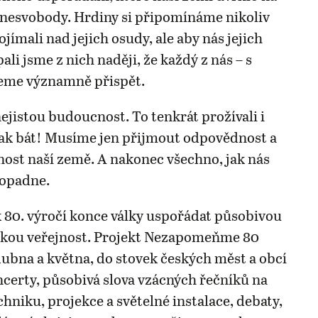
o nesvobody. Hrdiny si připomínáme nikoliv
jímali nad jejich osudy, ale aby nás jejich
pali jsme z nich naději, že každý z nás – s
eme významně přispět.
jistou budoucnost. To tenkrát prožívali i
ak bát! Musíme jen přijmout odpovědnost a
nost naší země. A nakonec všechno, jak nás
dopadne.
 80. výročí konce války uspořádat působivou
okou veřejnost. Projekt Nezapomeňme 80
dubna a května, do stovek českých měst a obcí
oncerty, působivá slova vzácných řečníků na
hniku, projekce a světelné instalace, debaty,