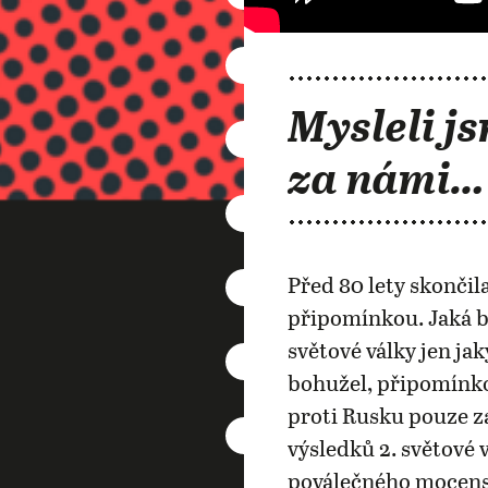
Mysleli js
za námi…
Před 80 lety skončila
připomínkou. Jaká b
světové války jen j
bohužel, připomínko
proti Rusku pouze za
výsledků 2. světové 
poválečného mocensk