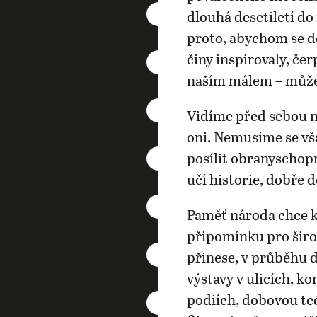
dlouhá desetiletí d
proto, abychom se do
činy inspirovaly, čer
naším málem – můž
Vidíme před sebou ne
oni. Nemusíme se vš
posílit obranyschop
učí historie, dobře 
Paměť národa chce k
připomínku pro šir
přinese, v průběhu 
výstavy v ulicích, k
podiích, dobovou tec