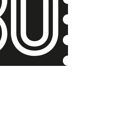
V německ
armádě
Josef Bürger 