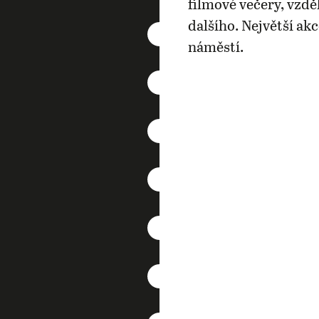
filmové večery, vzdě
dalšího. Největší ak
náměstí.