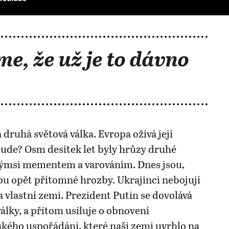
me, že už je to dávno
 druhá světová válka. Evropa ožívá její
ude? Osm desítek let byly hrůzy druhé
akýmsi mementem a varováním. Dnes jsou,
u opět přítomné hrozby. Ukrajinci nebojují
 vlastní zemi. Prezident Putin se dovolává
války, a přitom usiluje o obnovení
ého uspořádání, které naši zemi uvrhlo na