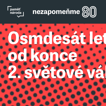
Osmdesát le
od konce
2. světové vá