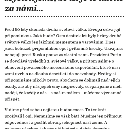
za námi…
Před 80 lety skončila druhá světová válka. Evropa ožívá její
připomínkou. Jaká bude? Osm desítek let byly hrůzy druhé
světové války jen jakýmsi mementem a varováním. Dnes
jsou, bohužel, připomínkou opět přítomné hrozby. Ukrajinci
nebojují proti Rusku pouze za vlastní zemi. Prezident Putin
se dovolává výsledků 2. světové války, a přitom usiluje o
obnovení poválečného mocenského uspořádání, které naši
zemi uvrhlo na dlouhá desetiletí do nesvobody. Hrdiny si
připomínáme nikoliv proto, abychom se dojímali nad jejich
osudy, ale aby nás jejich činy inspirovaly, čerpali jsme z nich
naději, že každý z nás – s naším málem – můžeme významně
přispět.
Vidíme před sebou nejistou budoucnost. To tenkrát
prožívali i oni. Nemusíme se však bát! Musíme jen přijmout
odpovědnost a posílit obranyschopnost naší země. A
nakonec všechno, jak nás učí historie, dobře dopadne.