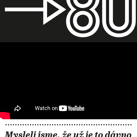
Mysleli jsme, že už je to dávno