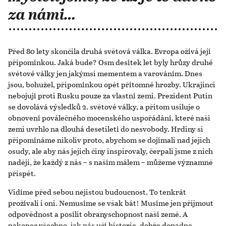
za námi…
Před 80 lety skončila druhá světová válka. Evropa ožívá její
připomínkou. Jaká bude? Osm desítek let byly hrůzy druhé
světové války jen jakýmsi mementem a varováním. Dnes
jsou, bohužel, připomínkou opět přítomné hrozby. Ukrajinci
nebojují proti Rusku pouze za vlastní zemi. Prezident Putin
se dovolává výsledků 2. světové války, a přitom usiluje o
obnovení poválečného mocenského uspořádání, které naši
zemi uvrhlo na dlouhá desetiletí do nesvobody. Hrdiny si
připomínáme nikoliv proto, abychom se dojímali nad jejich
osudy, ale aby nás jejich činy inspirovaly, čerpali jsme z nich
naději, že každý z nás – s naším málem – můžeme významně
přispět.
Vidíme před sebou nejistou budoucnost. To tenkrát
prožívali i oni. Nemusíme se však bát! Musíme jen přijmout
odpovědnost a posílit obranyschopnost naší země. A
nakonec všechno, jak nás učí historie, dobře dopadne.