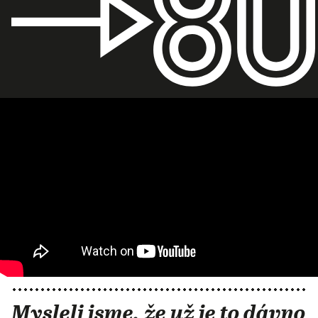
Mysleli jsme, že už je to dávno