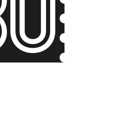
Sedmnáct
Milan Knížátk