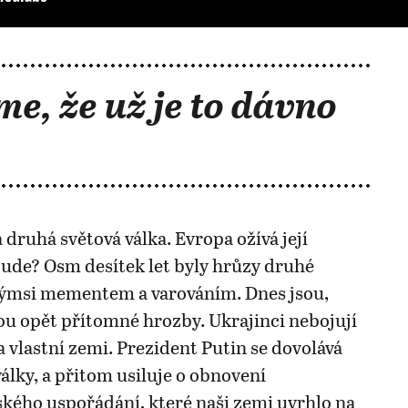
me, že už je to dávno
 druhá světová válka. Evropa ožívá její
ude? Osm desítek let byly hrůzy druhé
akýmsi mementem a varováním. Dnes jsou,
u opět přítomné hrozby. Ukrajinci nebojují
 vlastní zemi. Prezident Putin se dovolává
války, a přitom usiluje o obnovení
ého uspořádání, které naši zemi uvrhlo na