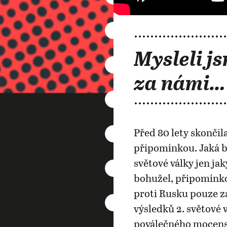
Mysleli js
za námi…
Před 80 lety skončila
připomínkou. Jaká b
světové války jen j
bohužel, připomínko
proti Rusku pouze za
výsledků 2. světové 
poválečného mocensk