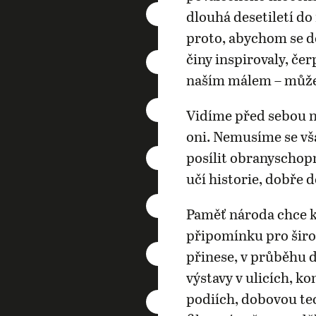
dlouhá desetiletí d
proto, abychom se do
činy inspirovaly, čer
naším málem – můž
Vidíme před sebou ne
oni. Nemusíme se vš
posílit obranyschop
učí historie, dobře 
Paměť národa chce k
připomínku pro šir
přinese, v průběhu 
výstavy v ulicích, k
podiích, dobovou tec