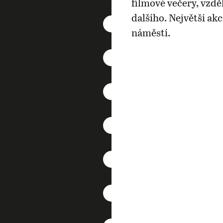
filmové večery, vzdě
dalšího. Největší ak
náměstí.