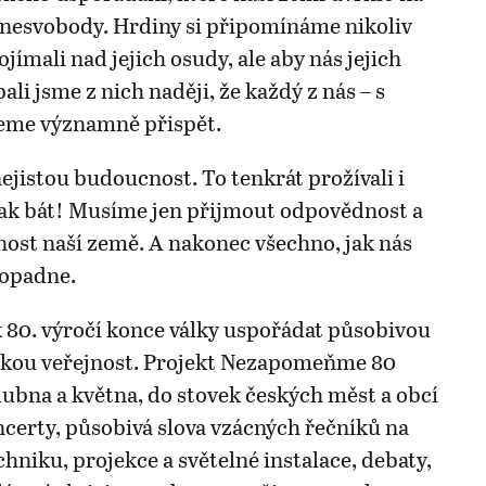
o nesvobody. Hrdiny si připomínáme nikoliv
jímali nad jejich osudy, ale aby nás jejich
pali jsme z nich naději, že každý z nás – s
eme významně přispět.
jistou budoucnost. To tenkrát prožívali i
ak bát! Musíme jen přijmout odpovědnost a
nost naší země. A nakonec všechno, jak nás
dopadne.
 80. výročí konce války uspořádat působivou
okou veřejnost. Projekt Nezapomeňme 80
dubna a května, do stovek českých měst a obcí
oncerty, působivá slova vzácných řečníků na
hniku, projekce a světelné instalace, debaty,