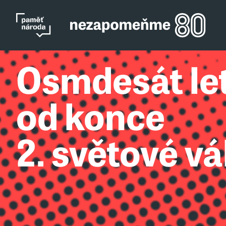
Osmdesát le
od konce
2. světové vá