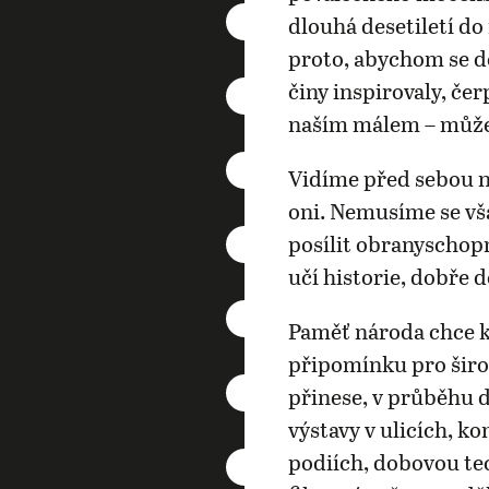
dlouhá desetiletí d
proto, abychom se do
činy inspirovaly, čer
naším málem – můž
Vidíme před sebou ne
oni. Nemusíme se vš
posílit obranyschop
učí historie, dobře 
Paměť národa chce k
připomínku pro šir
přinese, v průběhu 
výstavy v ulicích, k
podiích, dobovou tec