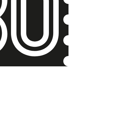
Ujala se 
Hildegarda Se