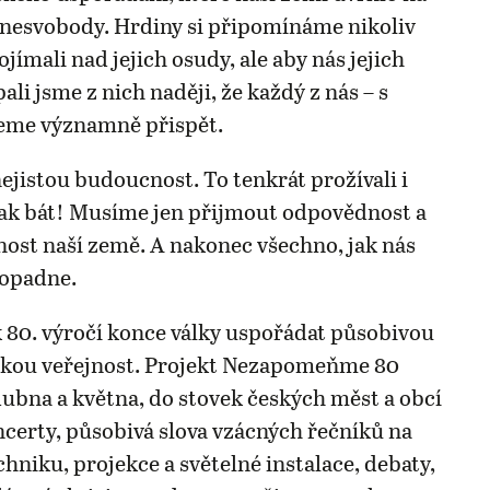
o nesvobody. Hrdiny si připomínáme nikoliv
jímali nad jejich osudy, ale aby nás jejich
pali jsme z nich naději, že každý z nás – s
eme významně přispět.
jistou budoucnost. To tenkrát prožívali i
ak bát! Musíme jen přijmout odpovědnost a
nost naší země. A nakonec všechno, jak nás
dopadne.
 80. výročí konce války uspořádat působivou
okou veřejnost. Projekt Nezapomeňme 80
dubna a května, do stovek českých měst a obcí
oncerty, působivá slova vzácných řečníků na
hniku, projekce a světelné instalace, debaty,