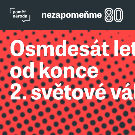
Osmdesát le
od konce
2. světové vá