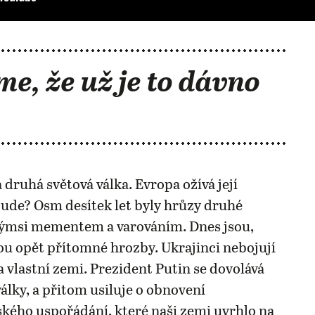
me, že už je to dávno
 druhá světová válka. Evropa ožívá její
ude? Osm desítek let byly hrůzy druhé
akýmsi mementem a varováním. Dnes jsou,
u opět přítomné hrozby. Ukrajinci nebojují
 vlastní zemi. Prezident Putin se dovolává
války, a přitom usiluje o obnovení
ého uspořádání, které naši zemi uvrhlo na