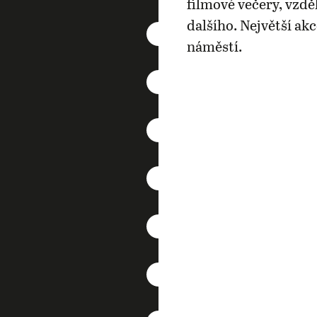
filmové večery, vzdě
dalšího. Největší ak
náměstí.