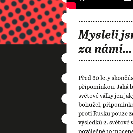
Mysleli js
za námi…
Před 80 lety skončila
připomínkou. Jaká b
světové války jen j
bohužel, připomínko
proti Rusku pouze za
výsledků 2. světové 
poválečného mocensk