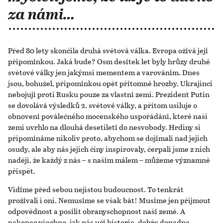
za námi…
Před 80 lety skončila druhá světová válka. Evropa ožívá její
připomínkou. Jaká bude? Osm desítek let byly hrůzy druhé
světové války jen jakýmsi mementem a varováním. Dnes
jsou, bohužel, připomínkou opět přítomné hrozby. Ukrajinci
nebojují proti Rusku pouze za vlastní zemi. Prezident Putin
se dovolává výsledků 2. světové války, a přitom usiluje o
obnovení poválečného mocenského uspořádání, které naši
zemi uvrhlo na dlouhá desetiletí do nesvobody. Hrdiny si
připomínáme nikoliv proto, abychom se dojímali nad jejich
osudy, ale aby nás jejich činy inspirovaly, čerpali jsme z nich
naději, že každý z nás – s naším málem – můžeme významně
přispět.
Vidíme před sebou nejistou budoucnost. To tenkrát
prožívali i oni. Nemusíme se však bát! Musíme jen přijmout
odpovědnost a posílit obranyschopnost naší země. A
nakonec všechno, jak nás učí historie, dobře dopadne.