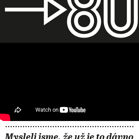
Mysleli jsme, že už je to dávno