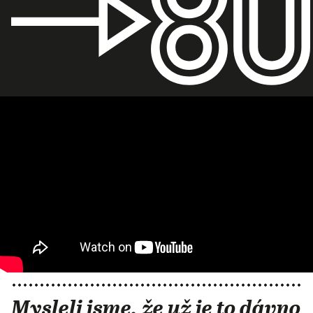
Mysleli jsme, že už je to dávno