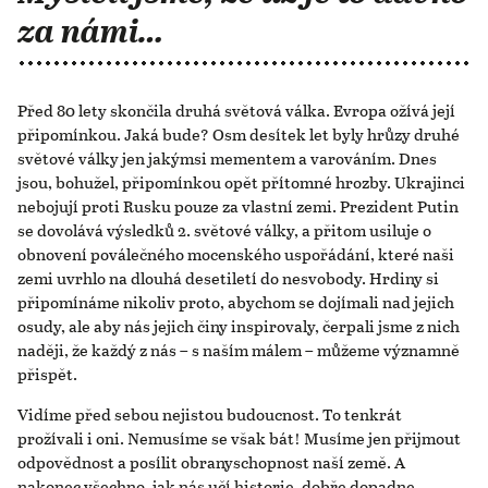
za námi…
Před 80 lety skončila druhá světová válka. Evropa ožívá její
připomínkou. Jaká bude? Osm desítek let byly hrůzy druhé
světové války jen jakýmsi mementem a varováním. Dnes
jsou, bohužel, připomínkou opět přítomné hrozby. Ukrajinci
nebojují proti Rusku pouze za vlastní zemi. Prezident Putin
se dovolává výsledků 2. světové války, a přitom usiluje o
obnovení poválečného mocenského uspořádání, které naši
zemi uvrhlo na dlouhá desetiletí do nesvobody. Hrdiny si
připomínáme nikoliv proto, abychom se dojímali nad jejich
osudy, ale aby nás jejich činy inspirovaly, čerpali jsme z nich
naději, že každý z nás – s naším málem – můžeme významně
přispět.
Vidíme před sebou nejistou budoucnost. To tenkrát
prožívali i oni. Nemusíme se však bát! Musíme jen přijmout
odpovědnost a posílit obranyschopnost naší země. A
nakonec všechno, jak nás učí historie, dobře dopadne.