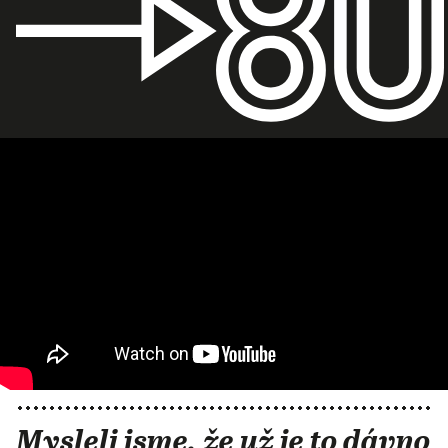
Mysleli jsme, že už je to dávno