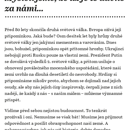
za námi…
Před 80 lety skončila druhá světová válka. Evropa ožívá její
připomínkou. Jaká bude? Osm desítek let byly hrůzy druhé
světové války jen jakýmsi mementem a varováním. Dnes
jsou, bohužel, připomínkou opět přítomné hrozby. Ukrajinci
nebojují proti Rusku pouze za vlastní zemi. Prezident Putin
se dovolává výsledků 2. světové války, a přitom usiluje o
obnovení poválečného mocenského uspořádání, které naši
zemi uvrhlo na dlouhá desetiletí do nesvobody. Hrdiny si
připomínáme nikoliv proto, abychom se dojímali nad jejich
osudy, ale aby nás jejich činy inspirovaly, čerpali jsme z nich
naději, že každý z nás – s naším málem – můžeme významně
přispět.
Vidíme před sebou nejistou budoucnost. To tenkrát
prožívali i oni. Nemusíme se však bát! Musíme jen přijmout
odpovědnost a posílit obranyschopnost naší země. A
nakonec všechno, jak nás učí historie, dobře dopadne.