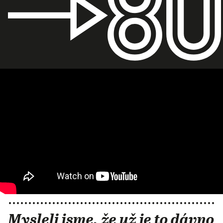
Mysleli jsme, že už je to dávno