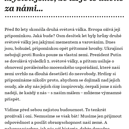
za námi…
Před 80 lety skončila druhá světová válka. Evropa ožívá její
připomínkou. Jaká bude? Osm desítek let byly hrůzy druhé
světové války jen jakýmsi mementem a varováním. Dnes
jsou, bohužel, připomínkou opět přítomné hrozby. Ukrajinci
nebojují proti Rusku pouze za vlastní zemi. Prezident Putin
se dovolává výsledků 2. světové války, a přitom usiluje o
obnovení poválečného mocenského uspořádání, které naši
zemi uvrhlo na dlouhá desetiletí do nesvobody. Hrdiny si
připomínáme nikoliv proto, abychom se dojímali nad jejich
osudy, ale aby nás jejich činy inspirovaly, čerpali jsme z nich
naději, že každý z nás – s naším málem – můžeme významně
přispět.
Vidíme před sebou nejistou budoucnost. To tenkrát
prožívali i oni. Nemusíme se však bát! Musíme jen přijmout
odpovědnost a posílit obranyschopnost naší země. A
nakonec všechno, jak nás učí historie, dobře dopadne.