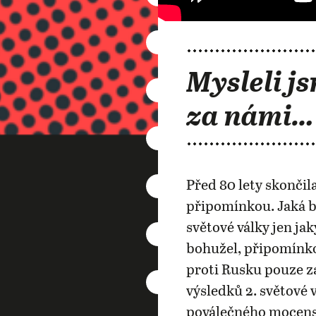
Mysleli js
za námi…
Před 80 lety skončila
připomínkou. Jaká b
světové války jen j
bohužel, připomínko
proti Rusku pouze za
výsledků 2. světové 
poválečného mocensk