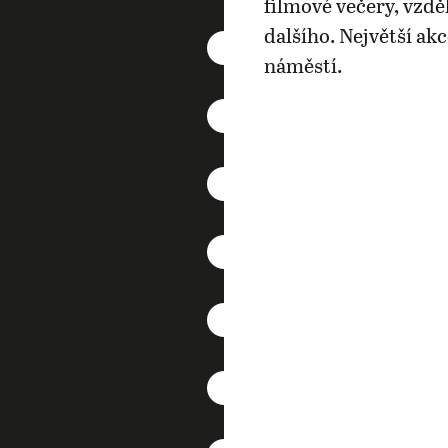
filmové večery, vzdě
dalšího. Největší ak
náměstí.