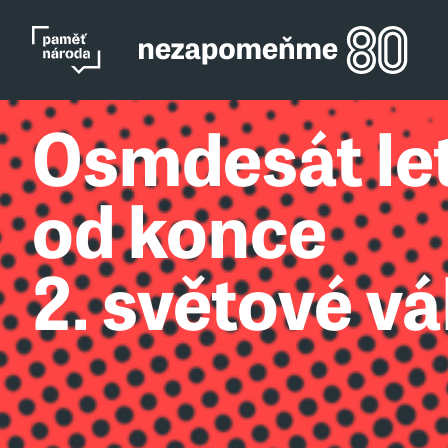
Osmdesát le
od konce
2. světové vá