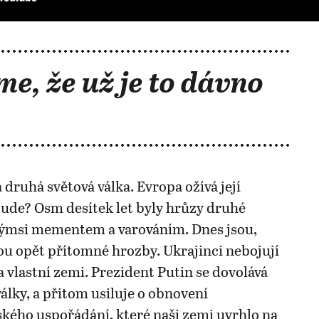
me, že už je to dávno
 druhá světová válka. Evropa ožívá její
ude? Osm desítek let byly hrůzy druhé
akýmsi mementem a varováním. Dnes jsou,
u opět přítomné hrozby. Ukrajinci nebojují
 vlastní zemi. Prezident Putin se dovolává
války, a přitom usiluje o obnovení
ého uspořádání, které naši zemi uvrhlo na