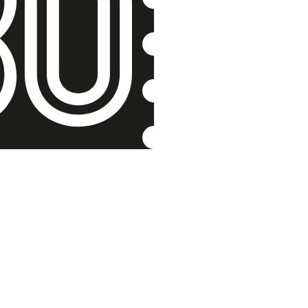
Romská r
František Dani