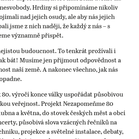
o nesvobody. Hrdiny si připomínáme nikoliv
jímali nad jejich osudy, ale aby nás jejich
pali jsme z nich naději, že každý z nás – s
eme významně přispět.
jistou budoucnost. To tenkrát prožívali i
ak bát! Musíme jen přijmout odpovědnost a
nost naší země. A nakonec všechno, jak nás
dopadne.
 80. výročí konce války uspořádat působivou
okou veřejnost. Projekt Nezapomeňme 80
dubna a května, do stovek českých měst a obcí
oncerty, působivá slova vzácných řečníků na
hniku, projekce a světelné instalace, debaty,