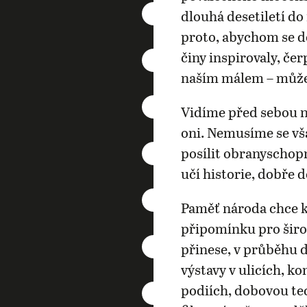
dlouhá desetiletí d
proto, abychom se do
činy inspirovaly, čer
naším málem – můž
Vidíme před sebou ne
oni. Nemusíme se vš
posílit obranyschop
učí historie, dobře 
Paměť národa chce k
připomínku pro šir
přinese, v průběhu 
výstavy v ulicích, k
podiích, dobovou tec