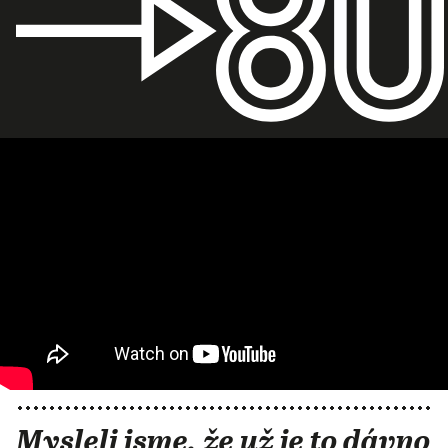
Mysleli jsme, že už je to dávno