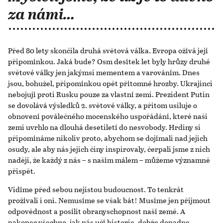
za námi…
Před 80 lety skončila druhá světová válka. Evropa ožívá její
připomínkou. Jaká bude? Osm desítek let byly hrůzy druhé
světové války jen jakýmsi mementem a varováním. Dnes
jsou, bohužel, připomínkou opět přítomné hrozby. Ukrajinci
nebojují proti Rusku pouze za vlastní zemi. Prezident Putin
se dovolává výsledků 2. světové války, a přitom usiluje o
obnovení poválečného mocenského uspořádání, které naši
zemi uvrhlo na dlouhá desetiletí do nesvobody. Hrdiny si
připomínáme nikoliv proto, abychom se dojímali nad jejich
osudy, ale aby nás jejich činy inspirovaly, čerpali jsme z nich
naději, že každý z nás – s naším málem – můžeme významně
přispět.
Vidíme před sebou nejistou budoucnost. To tenkrát
prožívali i oni. Nemusíme se však bát! Musíme jen přijmout
odpovědnost a posílit obranyschopnost naší země. A
nakonec všechno, jak nás učí historie, dobře dopadne.