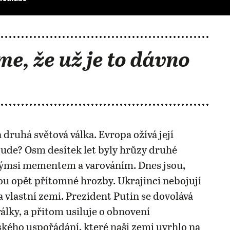
me, že už je to dávno
 druhá světová válka. Evropa ožívá její
ude? Osm desítek let byly hrůzy druhé
akýmsi mementem a varováním. Dnes jsou,
u opět přítomné hrozby. Ukrajinci nebojují
 vlastní zemi. Prezident Putin se dovolává
války, a přitom usiluje o obnovení
ého uspořádání, které naši zemi uvrhlo na