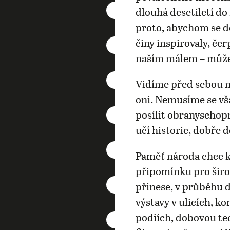
dlouhá desetiletí d
proto, abychom se do
činy inspirovaly, čer
naším málem – můž
Vidíme před sebou ne
oni. Nemusíme se vš
posílit obranyschop
učí historie, dobře 
Paměť národa chce k
připomínku pro šir
přinese, v průběhu 
výstavy v ulicích, k
podiích, dobovou tec