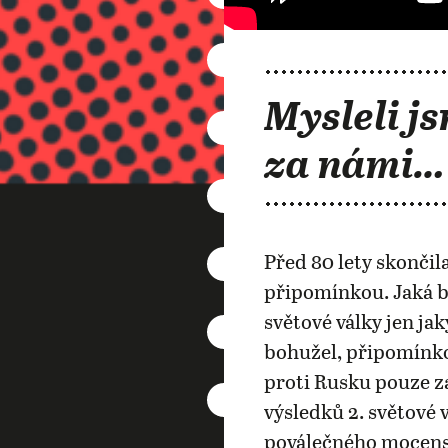
Mysleli js
za námi…
Před 80 lety skončila
připomínkou. Jaká b
světové války jen j
bohužel, připomínko
proti Rusku pouze za
výsledků 2. světové 
poválečného mocensk