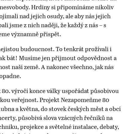
o nesvobody. Hrdiny si připomínáme nikoliv
jímali nad jejich osudy, ale aby nás jejich
pali jsme z nich naději, že každý z nás – s
eme významně přispět.
jistou budoucnost. To tenkrát prožívali i
ak bát! Musíme jen přijmout odpovědnost a
nost naší země. A nakonec všechno, jak nás
dopadne.
 80. výročí konce války uspořádat působivou
okou veřejnost. Projekt Nezapomeňme 80
dubna a května, do stovek českých měst a obcí
oncerty, působivá slova vzácných řečníků na
hniku, projekce a světelné instalace, debaty,