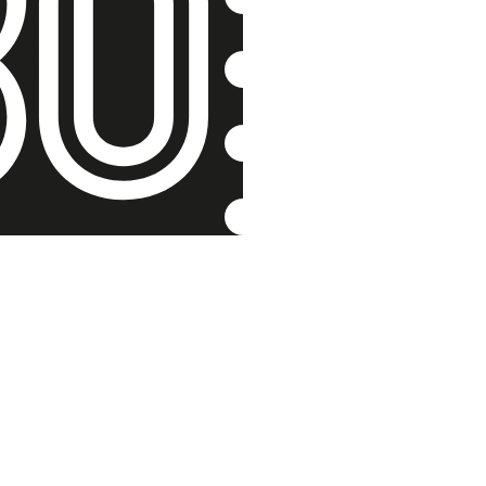
Sport a d
ghettu
Hana Trávová 