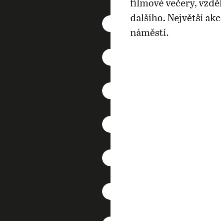
filmové večery, vzdě
dalšího. Největší ak
náměstí.