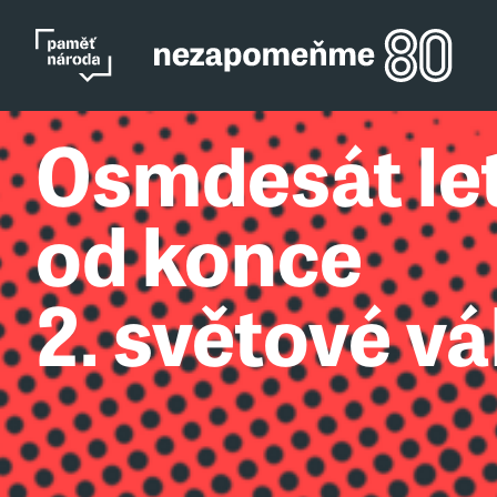
Osmdesát le
od konce
2. světové vá