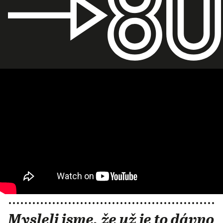
Mysleli jsme, že už je to dávno