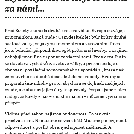
za námi…
Před 80 lety skončila druhá světová válka. Evropa ožívá její
připomínkou. Jaká bude? Osm desítek let byly hrůzy druhé
světové války jen jakýmsi mementem a varováním. Dnes
jsou, bohužel, připomínkou opět přítomné hrozby. Ukrajinci
nebojují proti Rusku pouze za vlastní zemi. Prezident Putin
se dovolává výsledků 2. světové války, a přitom usiluje o
obnovení poválečného mocenského uspořádání, které naši
zemi uvrhlo na dlouhá desetiletí do nesvobody. Hrdiny si
připomínáme nikoliv proto, abychom se dojímali nad jejich
osudy, ale aby nás jejich činy inspirovaly, čerpali jsme z nich
naději, že každý z nás – s naším málem – můžeme významně
přispět.
Vidíme před sebou nejistou budoucnost. To tenkrát
prožívali i oni. Nemusíme se však bát! Musíme jen přijmout
odpovědnost a posílit obranyschopnost naší země. A
nakonec všechno, jak nás učí historie, dobře dopadne.