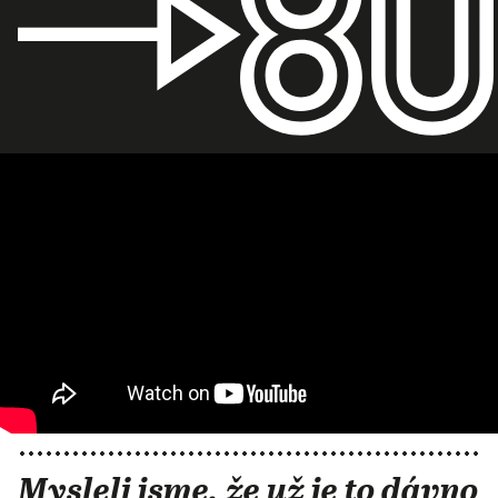
Mysleli jsme, že už je to dávno