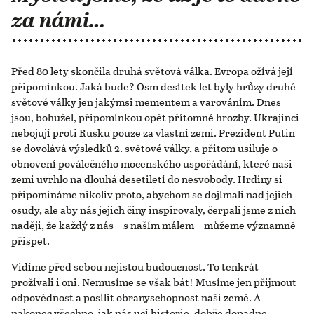
za námi…
Před 80 lety skončila druhá světová válka. Evropa ožívá její
připomínkou. Jaká bude? Osm desítek let byly hrůzy druhé
světové války jen jakýmsi mementem a varováním. Dnes
jsou, bohužel, připomínkou opět přítomné hrozby. Ukrajinci
nebojují proti Rusku pouze za vlastní zemi. Prezident Putin
se dovolává výsledků 2. světové války, a přitom usiluje o
obnovení poválečného mocenského uspořádání, které naši
zemi uvrhlo na dlouhá desetiletí do nesvobody. Hrdiny si
připomínáme nikoliv proto, abychom se dojímali nad jejich
osudy, ale aby nás jejich činy inspirovaly, čerpali jsme z nich
naději, že každý z nás – s naším málem – můžeme významně
přispět.
Vidíme před sebou nejistou budoucnost. To tenkrát
prožívali i oni. Nemusíme se však bát! Musíme jen přijmout
odpovědnost a posílit obranyschopnost naší země. A
nakonec všechno, jak nás učí historie, dobře dopadne.