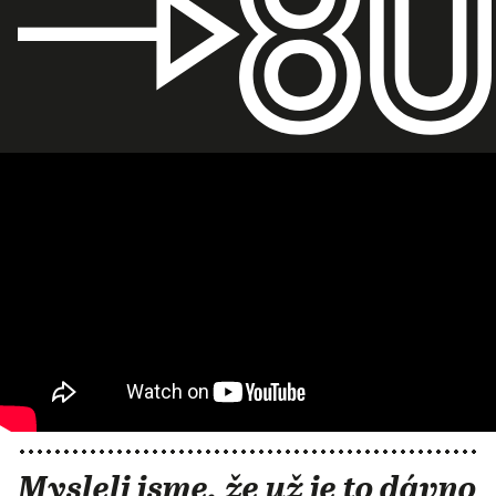
Mysleli jsme, že už je to dávno