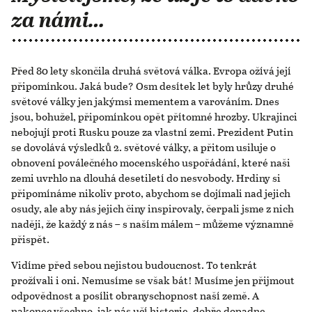
za námi…
Před 80 lety skončila druhá světová válka. Evropa ožívá její
připomínkou. Jaká bude? Osm desítek let byly hrůzy druhé
světové války jen jakýmsi mementem a varováním. Dnes
jsou, bohužel, připomínkou opět přítomné hrozby. Ukrajinci
nebojují proti Rusku pouze za vlastní zemi. Prezident Putin
se dovolává výsledků 2. světové války, a přitom usiluje o
obnovení poválečného mocenského uspořádání, které naši
zemi uvrhlo na dlouhá desetiletí do nesvobody. Hrdiny si
připomínáme nikoliv proto, abychom se dojímali nad jejich
osudy, ale aby nás jejich činy inspirovaly, čerpali jsme z nich
naději, že každý z nás – s naším málem – můžeme významně
přispět.
Vidíme před sebou nejistou budoucnost. To tenkrát
prožívali i oni. Nemusíme se však bát! Musíme jen přijmout
odpovědnost a posílit obranyschopnost naší země. A
nakonec všechno, jak nás učí historie, dobře dopadne.