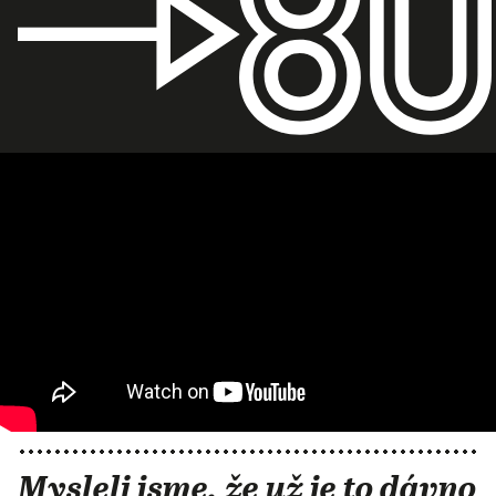
Mysleli jsme, že už je to dávno