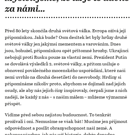
za námi…
Před 80 lety skončila druhá světová válka. Evropa ožívá její
připomínkou. Jaká bude? Osm desítek let byly hrůzy druhé
světové války jen jakýmsi mementem a varováním. Dnes
jsou, bohužel, připomínkou opět přítomné hrozby. Ukrajinci
nebojují proti Rusku pouze za vlastní zemi. Prezident Putin
se dovolává výsledků 2. světové války, a přitom usiluje o
obnovení poválečného mocenského uspořádání, které naši
zemi uvrhlo na dlouhá desetiletí do nesvobody. Hrdiny si
připomínáme nikoliv proto, abychom se dojímali nad jejich
osudy, ale aby nás jejich činy inspirovaly, čerpali jsme z nich
naději, že každý z nás – s naším málem – můžeme významně
přispět.
Vidíme před sebou nejistou budoucnost. To tenkrát
prožívali i oni. Nemusíme se však bát! Musíme jen přijmout
odpovědnost a posílit obranyschopnost naší země. A
nakonec všechno, jak nás učí historie, dobře dopadne.