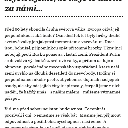
za námi…
Před 80 lety skončila druhá světová válka. Evropa ožívá její
připomínkou. Jaká bude? Osm desítek let byly hrůzy druhé
světové války jen jakýmsi mementem a varováním. Dnes
jsou, bohužel, připomínkou opět přítomné hrozby. Ukrajinci
nebojují proti Rusku pouze za vlastní zemi. Prezident Putin
se dovolává výsledků 2. světové války, a přitom usiluje o
obnovení poválečného mocenského uspořádání, které naši
zemi uvrhlo na dlouhá desetiletí do nesvobody. Hrdiny si
připomínáme nikoliv proto, abychom se dojímali nad jejich
osudy, ale aby nás jejich činy inspirovaly, čerpali jsme z nich
naději, že každý z nás – s naším málem – můžeme významně
přispět.
Vidíme před sebou nejistou budoucnost. To tenkrát
prožívali i oni. Nemusíme se však bát! Musíme jen přijmout
odpovědnost a posílit obranyschopnost naší země. A
nakonec všechno, jak nás učí historie, dobře dopadne.