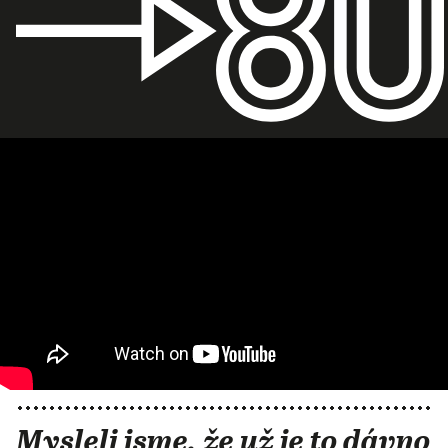
Mysleli jsme, že už je to dávno