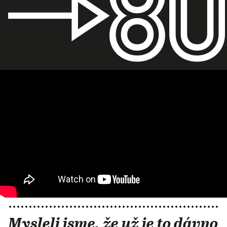
Mysleli jsme, že už je to dávno