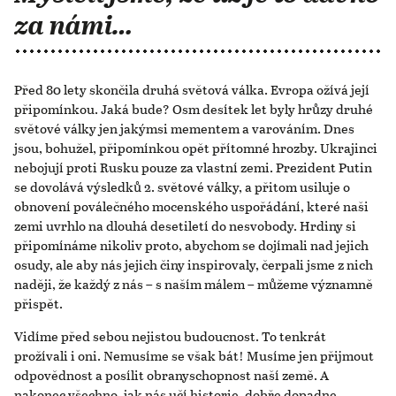
za námi…
Před 80 lety skončila druhá světová válka. Evropa ožívá její
připomínkou. Jaká bude? Osm desítek let byly hrůzy druhé
světové války jen jakýmsi mementem a varováním. Dnes
jsou, bohužel, připomínkou opět přítomné hrozby. Ukrajinci
nebojují proti Rusku pouze za vlastní zemi. Prezident Putin
se dovolává výsledků 2. světové války, a přitom usiluje o
obnovení poválečného mocenského uspořádání, které naši
zemi uvrhlo na dlouhá desetiletí do nesvobody. Hrdiny si
připomínáme nikoliv proto, abychom se dojímali nad jejich
osudy, ale aby nás jejich činy inspirovaly, čerpali jsme z nich
naději, že každý z nás – s naším málem – můžeme významně
přispět.
Vidíme před sebou nejistou budoucnost. To tenkrát
prožívali i oni. Nemusíme se však bát! Musíme jen přijmout
odpovědnost a posílit obranyschopnost naší země. A
nakonec všechno, jak nás učí historie, dobře dopadne.