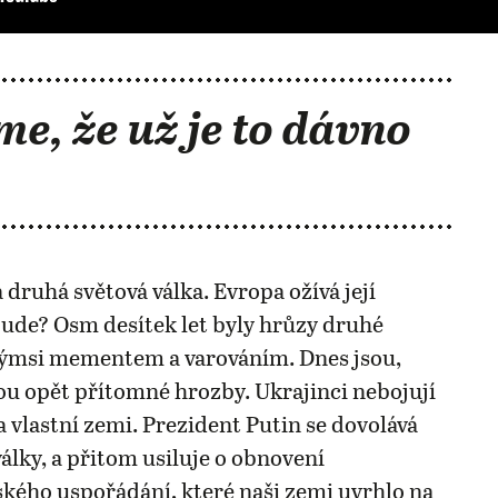
me, že už je to dávno
 druhá světová válka. Evropa ožívá její
ude? Osm desítek let byly hrůzy druhé
akýmsi mementem a varováním. Dnes jsou,
u opět přítomné hrozby. Ukrajinci nebojují
 vlastní zemi. Prezident Putin se dovolává
války, a přitom usiluje o obnovení
ého uspořádání, které naši zemi uvrhlo na