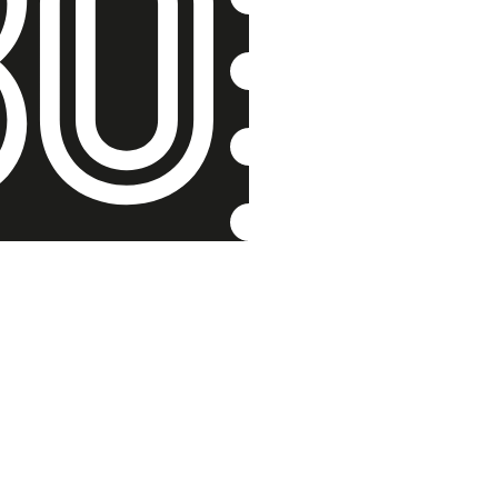
Na půdě m
partyzán
Jarmila Kočna