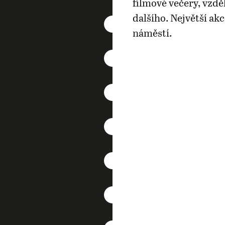
filmové večery, vzdě
dalšího. Největší ak
náměstí.