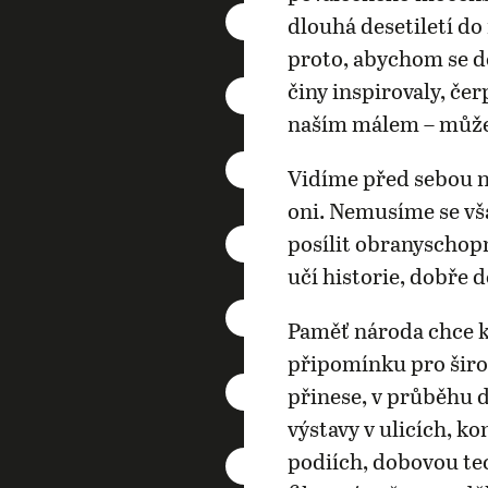
dlouhá desetiletí d
proto, abychom se do
činy inspirovaly, čer
naším málem – můž
Vidíme před sebou ne
oni. Nemusíme se vš
posílit obranyschop
učí historie, dobře 
Paměť národa chce k
připomínku pro šir
přinese, v průběhu 
výstavy v ulicích, k
podiích, dobovou tec