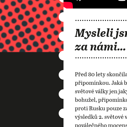
Mysleli js
za námi…
Před 80 lety skončila
připomínkou. Jaká b
světové války jen j
bohužel, připomínko
proti Rusku pouze za
výsledků 2. světové 
poválečného mocensk