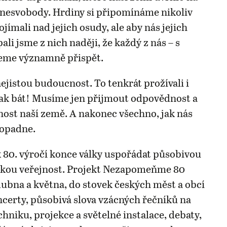
o nesvobody. Hrdiny si připomínáme nikoliv
jímali nad jejich osudy, ale aby nás jejich
pali jsme z nich naději, že každý z nás – s
eme významně přispět.
jistou budoucnost. To tenkrát prožívali i
ak bát! Musíme jen přijmout odpovědnost a
nost naší země. A nakonec všechno, jak nás
dopadne.
 80. výročí konce války uspořádat působivou
okou veřejnost. Projekt Nezapomeňme 80
dubna a května, do stovek českých měst a obcí
oncerty, působivá slova vzácných řečníků na
hniku, projekce a světelné instalace, debaty,