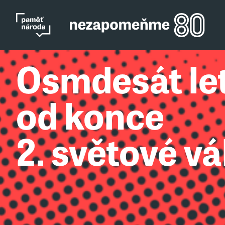
Osmdesát le
od konce
2. světové vá