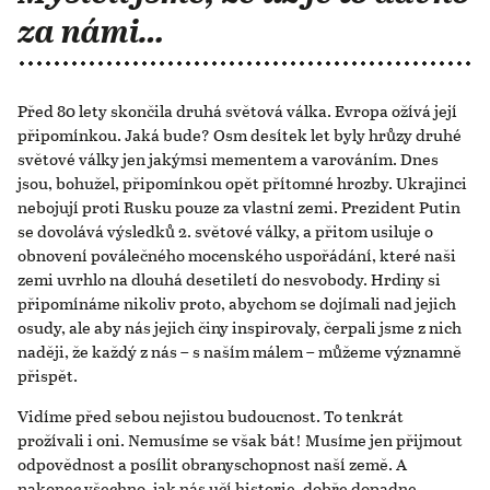
za námi…
Před 80 lety skončila druhá světová válka. Evropa ožívá její
připomínkou. Jaká bude? Osm desítek let byly hrůzy druhé
světové války jen jakýmsi mementem a varováním. Dnes
jsou, bohužel, připomínkou opět přítomné hrozby. Ukrajinci
nebojují proti Rusku pouze za vlastní zemi. Prezident Putin
se dovolává výsledků 2. světové války, a přitom usiluje o
obnovení poválečného mocenského uspořádání, které naši
zemi uvrhlo na dlouhá desetiletí do nesvobody. Hrdiny si
připomínáme nikoliv proto, abychom se dojímali nad jejich
osudy, ale aby nás jejich činy inspirovaly, čerpali jsme z nich
naději, že každý z nás – s naším málem – můžeme významně
přispět.
Vidíme před sebou nejistou budoucnost. To tenkrát
prožívali i oni. Nemusíme se však bát! Musíme jen přijmout
odpovědnost a posílit obranyschopnost naší země. A
nakonec všechno, jak nás učí historie, dobře dopadne.