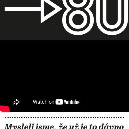
Mysleli jsme, že už je to dávno