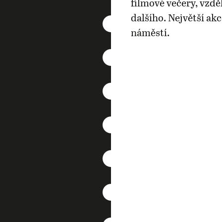
filmové večery, vzdě
dalšího. Největší ak
náměstí.