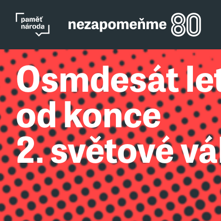
Osmdesát le
od konce
2. světové vá