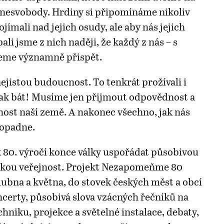
o nesvobody. Hrdiny si připomínáme nikoliv
jímali nad jejich osudy, ale aby nás jejich
pali jsme z nich naději, že každý z nás – s
eme významně přispět.
jistou budoucnost. To tenkrát prožívali i
ak bát! Musíme jen přijmout odpovědnost a
nost naší země. A nakonec všechno, jak nás
dopadne.
 80. výročí konce války uspořádat působivou
okou veřejnost. Projekt Nezapomeňme 80
dubna a května, do stovek českých měst a obcí
oncerty, působivá slova vzácných řečníků na
hniku, projekce a světelné instalace, debaty,