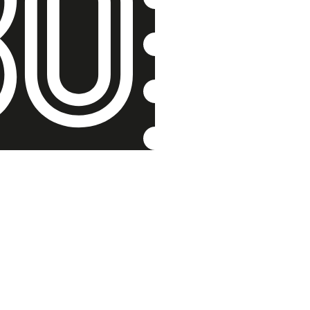
Viděla vi
Libuše Mackov