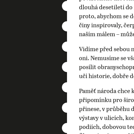
dlouhá desetiletí d
proto, abychom se do
činy inspirovaly, čer
naším málem – můž
Vidíme před sebou ne
oni. Nemusíme se vš
posílit obranyschop
učí historie, dobře 
Paměť národa chce k
připomínku pro šir
přinese, v průběhu 
výstavy v ulicích, k
podiích, dobovou tec