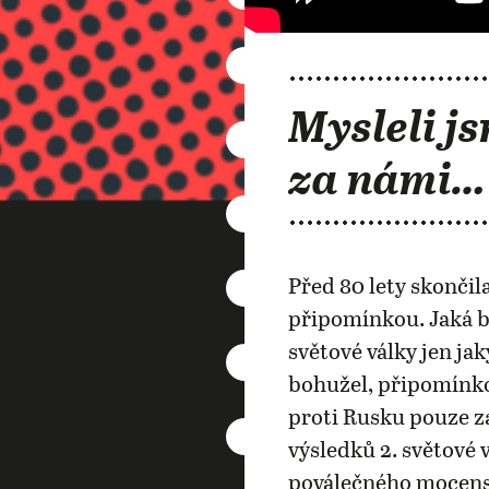
Mysleli js
za námi…
Před 80 lety skončila
připomínkou. Jaká b
světové války jen j
bohužel, připomínko
proti Rusku pouze za
výsledků 2. světové 
poválečného mocensk