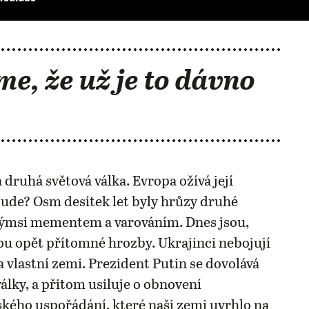
me, že už je to dávno
 druhá světová válka. Evropa ožívá její
ude? Osm desítek let byly hrůzy druhé
akýmsi mementem a varováním. Dnes jsou,
u opět přítomné hrozby. Ukrajinci nebojují
 vlastní zemi. Prezident Putin se dovolává
války, a přitom usiluje o obnovení
ého uspořádání, které naši zemi uvrhlo na