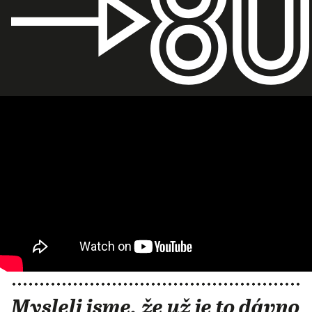
Mysleli jsme, že už je to dávno