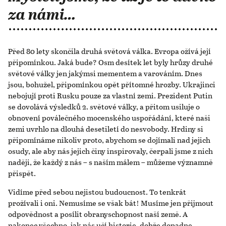
za námi…
Před 80 lety skončila druhá světová válka. Evropa ožívá její
připomínkou. Jaká bude? Osm desítek let byly hrůzy druhé
světové války jen jakýmsi mementem a varováním. Dnes
jsou, bohužel, připomínkou opět přítomné hrozby. Ukrajinci
nebojují proti Rusku pouze za vlastní zemi. Prezident Putin
se dovolává výsledků 2. světové války, a přitom usiluje o
obnovení poválečného mocenského uspořádání, které naši
zemi uvrhlo na dlouhá desetiletí do nesvobody. Hrdiny si
připomínáme nikoliv proto, abychom se dojímali nad jejich
osudy, ale aby nás jejich činy inspirovaly, čerpali jsme z nich
naději, že každý z nás – s naším málem – můžeme významně
přispět.
Vidíme před sebou nejistou budoucnost. To tenkrát
prožívali i oni. Nemusíme se však bát! Musíme jen přijmout
odpovědnost a posílit obranyschopnost naší země. A
nakonec všechno, jak nás učí historie, dobře dopadne.