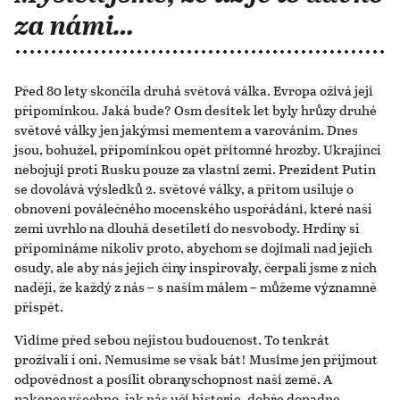
za námi…
Před 80 lety skončila druhá světová válka. Evropa ožívá její
připomínkou. Jaká bude? Osm desítek let byly hrůzy druhé
světové války jen jakýmsi mementem a varováním. Dnes
jsou, bohužel, připomínkou opět přítomné hrozby. Ukrajinci
nebojují proti Rusku pouze za vlastní zemi. Prezident Putin
se dovolává výsledků 2. světové války, a přitom usiluje o
obnovení poválečného mocenského uspořádání, které naši
zemi uvrhlo na dlouhá desetiletí do nesvobody. Hrdiny si
připomínáme nikoliv proto, abychom se dojímali nad jejich
osudy, ale aby nás jejich činy inspirovaly, čerpali jsme z nich
naději, že každý z nás – s naším málem – můžeme významně
přispět.
Vidíme před sebou nejistou budoucnost. To tenkrát
prožívali i oni. Nemusíme se však bát! Musíme jen přijmout
odpovědnost a posílit obranyschopnost naší země. A
nakonec všechno, jak nás učí historie, dobře dopadne.