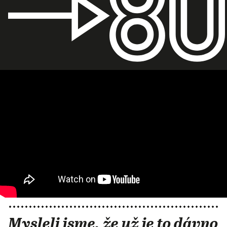
Mysleli jsme, že už je to dávno