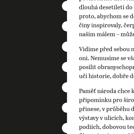
dlouhá desetiletí d
proto, abychom se do
činy inspirovaly, čer
naším málem – můž
Vidíme před sebou ne
oni. Nemusíme se vš
posílit obranyschop
učí historie, dobře 
Paměť národa chce k
připomínku pro šir
přinese, v průběhu 
výstavy v ulicích, k
podiích, dobovou tec