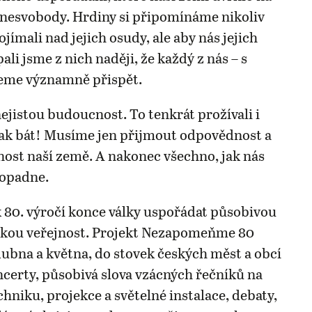
o nesvobody. Hrdiny si připomínáme nikoliv
jímali nad jejich osudy, ale aby nás jejich
pali jsme z nich naději, že každý z nás – s
eme významně přispět.
jistou budoucnost. To tenkrát prožívali i
ak bát! Musíme jen přijmout odpovědnost a
nost naší země. A nakonec všechno, jak nás
dopadne.
 80. výročí konce války uspořádat působivou
okou veřejnost. Projekt Nezapomeňme 80
dubna a května, do stovek českých měst a obcí
oncerty, působivá slova vzácných řečníků na
hniku, projekce a světelné instalace, debaty,