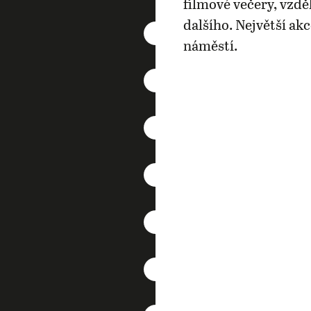
filmové večery, vzdě
dalšího. Největší ak
náměstí.