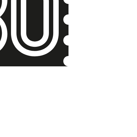
Na konci 
Vlastimil Stehl