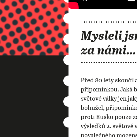
Mysleli js
za námi…
Před 80 lety skončila
připomínkou. Jaká b
světové války jen j
bohužel, připomínko
proti Rusku pouze za
výsledků 2. světové 
poválečného mocensk