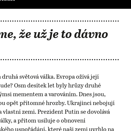
me, že už je to dávno
 druhá světová válka. Evropa ožívá její
ude? Osm desítek let byly hrůzy druhé
akýmsi mementem a varováním. Dnes jsou,
u opět přítomné hrozby. Ukrajinci nebojují
 vlastní zemi. Prezident Putin se dovolává
války, a přitom usiluje o obnovení
ého uspořádání, které naši zemi uvrhlo na