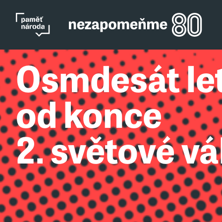
Osmdesát le
od konce
2. světové vá