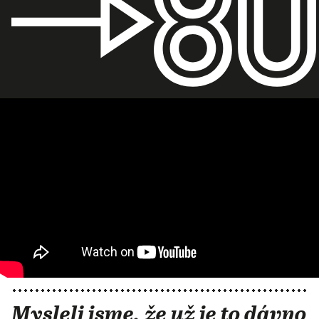
Mysleli jsme, že už je to dávno