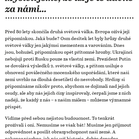
za námi…
Před 80 lety skončila druhá světová válka. Evropa ožívá její
připomínkou. Jaká bude? Osm desítek let byly hrůzy druhé
světové války jen jakýmsi mementem a varováním. Dnes
jsou, bohužel, připomínkou opět přítomné hrozby. Ukrajinci
nebojují proti Rusku pouze za vlastní zemi. Prezident Putin
se dovolává výsledků 2. světové války, a přitom usiluje o
obnovení poválečného mocenského uspořádání, které naši
zemi uvrhlo na dlouhá desetiletí do nesvobody. Hrdiny si
připomínáme nikoliv proto, abychom se dojímali nad jejich
osudy, ale aby nás jejich činy inspirovaly, čerpali jsme z nich
naději, že každý z nás – s naším málem – můžeme významně
přispět.
Vidíme před sebou nejistou budoucnost. To tenkrát
prožívali i oni. Nemusíme se však bát! Musíme jen přijmout
odpovědnost a posílit obranyschopnost naší země. A
nakonec všechno, jak nás učí historie, dobře dopadne.