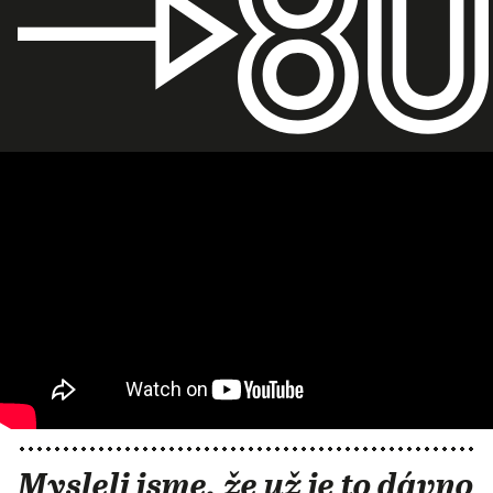
Mysleli jsme, že už je to dávno