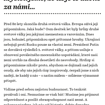
za námi…
Před 80 lety skončila druhá světová válka. Evropa ožívá její
připomínkou. Jaká bude? Osm desítek let byly hrůzy druhé
světové války jen jakýmsi mementem a varováním. Dnes
jsou, bohužel, připomínkou opět přítomné hrozby. Ukrajinci
nebojují proti Rusku pouze za vlastní zemi. Prezident Putin
se dovolává výsledků 2. světové války, a přitom usiluje o
obnovení poválečného mocenského uspořádání, které naši
zemi uvrhlo na dlouhá desetiletí do nesvobody. Hrdiny si
připomínáme nikoliv proto, abychom se dojímali nad jejich
osudy, ale aby nás jejich činy inspirovaly, čerpali jsme z nich
naději, že každý z nás – s naším málem – můžeme významně
přispět.
Vidíme před sebou nejistou budoucnost. To tenkrát
prožívali i oni. Nemusíme se však bát! Musíme jen přijmout
odpovědnost a posílit obranyschopnost naší země. A
nakonec všechno, jak nás učí historie, dobře dopadne.