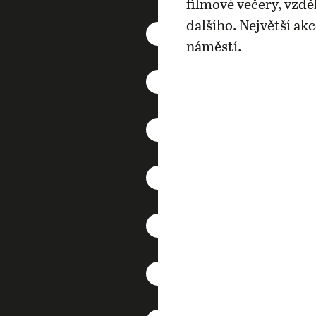
filmové večery, vzdě
dalšího. Největší ak
náměstí.