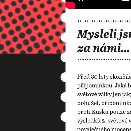
Mysleli js
za námi…
Před 80 lety skončila
připomínkou. Jaká b
světové války jen j
bohužel, připomínko
proti Rusku pouze za
výsledků 2. světové 
poválečného mocensk