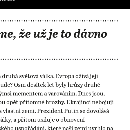
me, že už je to dávno
 druhá světová válka. Evropa ožívá její
ude? Osm desítek let byly hrůzy druhé
akýmsi mementem a varováním. Dnes jsou,
u opět přítomné hrozby. Ukrajinci nebojují
 vlastní zemi. Prezident Putin se dovolává
války, a přitom usiluje o obnovení
ého uspořádání, které naši zemi uvrhlo na