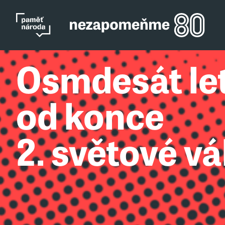
Osmdesát le
od konce
2. světové vá