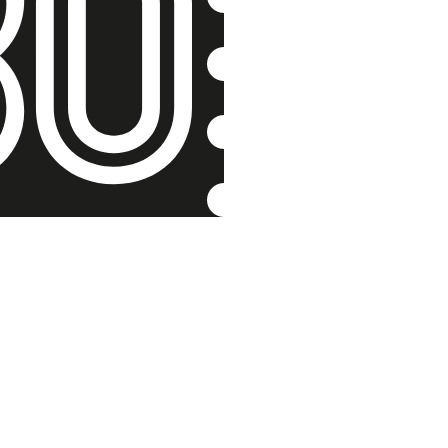
Rodina od
vězňů
Jana Blažejov