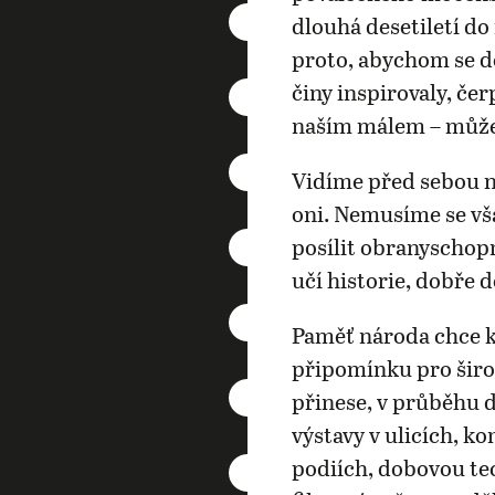
dlouhá desetiletí d
proto, abychom se do
činy inspirovaly, čer
naším málem – můž
Vidíme před sebou ne
oni. Nemusíme se vš
posílit obranyschop
učí historie, dobře 
Paměť národa chce k
připomínku pro šir
přinese, v průběhu 
výstavy v ulicích, k
podiích, dobovou tec