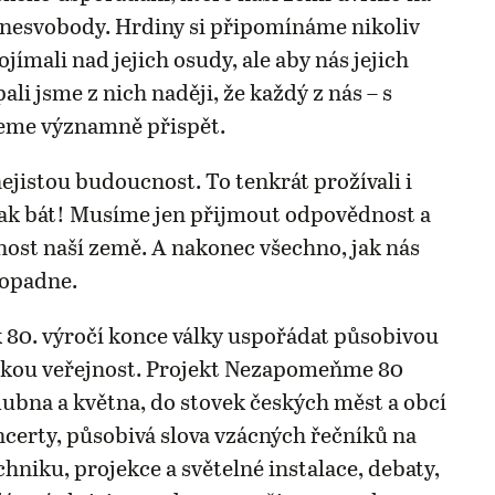
o nesvobody. Hrdiny si připomínáme nikoliv
jímali nad jejich osudy, ale aby nás jejich
pali jsme z nich naději, že každý z nás – s
eme významně přispět.
jistou budoucnost. To tenkrát prožívali i
ak bát! Musíme jen přijmout odpovědnost a
nost naší země. A nakonec všechno, jak nás
dopadne.
 80. výročí konce války uspořádat působivou
okou veřejnost. Projekt Nezapomeňme 80
dubna a května, do stovek českých měst a obcí
oncerty, působivá slova vzácných řečníků na
hniku, projekce a světelné instalace, debaty,