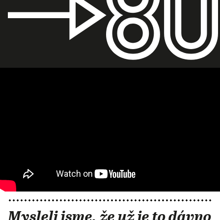
Mysleli jsme, že už je to dávno