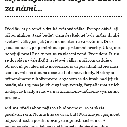
za námi…
Před 80 lety skončila druhá světová válka. Evropa ožívá její
připomínkou. Jaká bude? Osm desítek let byly hrůzy druhé
světové války jen jakýmsi mementem a varováním. Dnes
jsou, bohužel, připomínkou opět přítomné hrozby. Ukrajinci
nebojují proti Rusku pouze za vlastní zemi. Prezident Putin
se dovolává výsledků 2. světové války, a přitom usiluje o
obnovení poválečného mocenského uspořádání, které naši
zemi uvrhlo na dlouhá desetiletí do nesvobody. Hrdiny si
připomínáme nikoliv proto, abychom se dojímali nad jejich
osudy, ale aby nás jejich činy inspirovaly, čerpali jsme z nich
naději, že každý z nás – s naším málem – můžeme významně
přispět.
Vidíme před sebou nejistou budoucnost. To tenkrát
prožívali i oni. Nemusíme se však bát! Musíme jen přijmout
odpovědnost a posílit obranyschopnost naší země. A
nakonec všechno, jak nás učí historie, dobře dopadne.