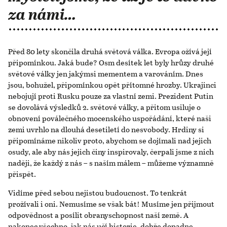
za námi…
Před 80 lety skončila druhá světová válka. Evropa ožívá její
připomínkou. Jaká bude? Osm desítek let byly hrůzy druhé
světové války jen jakýmsi mementem a varováním. Dnes
jsou, bohužel, připomínkou opět přítomné hrozby. Ukrajinci
nebojují proti Rusku pouze za vlastní zemi. Prezident Putin
se dovolává výsledků 2. světové války, a přitom usiluje o
obnovení poválečného mocenského uspořádání, které naši
zemi uvrhlo na dlouhá desetiletí do nesvobody. Hrdiny si
připomínáme nikoliv proto, abychom se dojímali nad jejich
osudy, ale aby nás jejich činy inspirovaly, čerpali jsme z nich
naději, že každý z nás – s naším málem – můžeme významně
přispět.
Vidíme před sebou nejistou budoucnost. To tenkrát
prožívali i oni. Nemusíme se však bát! Musíme jen přijmout
odpovědnost a posílit obranyschopnost naší země. A
nakonec všechno, jak nás učí historie, dobře dopadne.