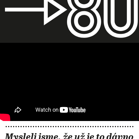
Mysleli jsme, že už je to dávno