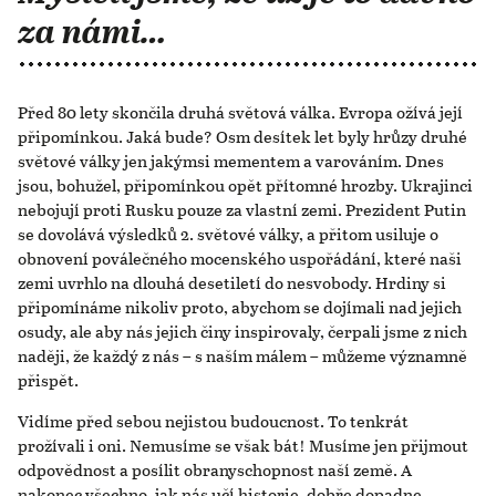
za námi…
Před 80 lety skončila druhá světová válka. Evropa ožívá její
připomínkou. Jaká bude? Osm desítek let byly hrůzy druhé
světové války jen jakýmsi mementem a varováním. Dnes
jsou, bohužel, připomínkou opět přítomné hrozby. Ukrajinci
nebojují proti Rusku pouze za vlastní zemi. Prezident Putin
se dovolává výsledků 2. světové války, a přitom usiluje o
obnovení poválečného mocenského uspořádání, které naši
zemi uvrhlo na dlouhá desetiletí do nesvobody. Hrdiny si
připomínáme nikoliv proto, abychom se dojímali nad jejich
osudy, ale aby nás jejich činy inspirovaly, čerpali jsme z nich
naději, že každý z nás – s naším málem – můžeme významně
přispět.
Vidíme před sebou nejistou budoucnost. To tenkrát
prožívali i oni. Nemusíme se však bát! Musíme jen přijmout
odpovědnost a posílit obranyschopnost naší země. A
nakonec všechno, jak nás učí historie, dobře dopadne.