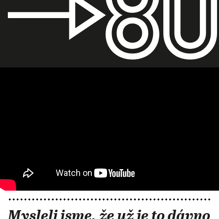
Mysleli jsme, že už je to dávno