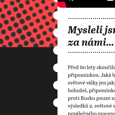
Mysleli js
za námi…
Před 80 lety skončila
připomínkou. Jaká b
světové války jen j
bohužel, připomínko
proti Rusku pouze za
výsledků 2. světové 
poválečného mocensk