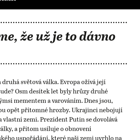
me, že už je to dávno
 druhá světová válka. Evropa ožívá její
ude? Osm desítek let byly hrůzy druhé
akýmsi mementem a varováním. Dnes jsou,
u opět přítomné hrozby. Ukrajinci nebojují
 vlastní zemi. Prezident Putin se dovolává
války, a přitom usiluje o obnovení
ého uspořádání, které naši zemi uvrhlo na