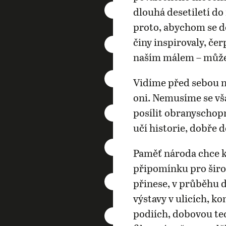
dlouhá desetiletí d
proto, abychom se do
činy inspirovaly, čer
naším málem – můž
Vidíme před sebou ne
oni. Nemusíme se vš
posílit obranyschop
učí historie, dobře 
Paměť národa chce k
připomínku pro šir
přinese, v průběhu 
výstavy v ulicích, k
podiích, dobovou tec