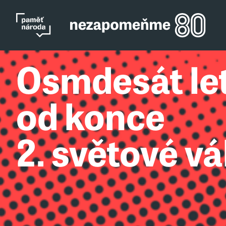
Osmdesát le
od konce
2. světové vá