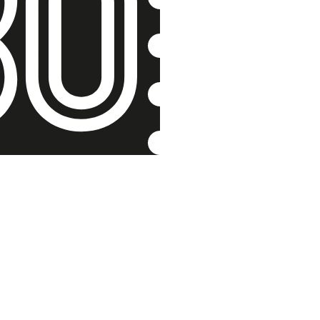
Rodina od
vězňů
Jana Blažejov