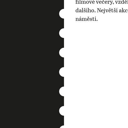
filmové večery, vzdě
dalšího. Největší ak
náměstí.