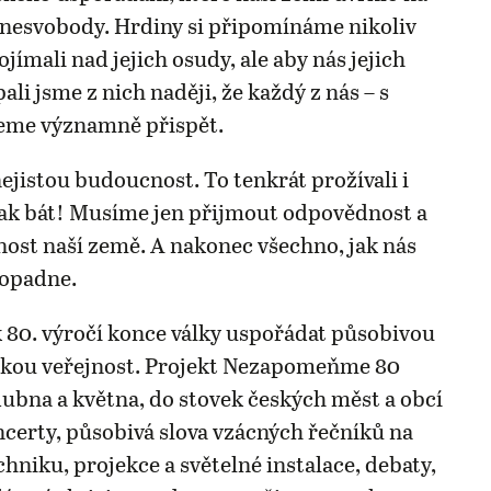
o nesvobody. Hrdiny si připomínáme nikoliv
jímali nad jejich osudy, ale aby nás jejich
pali jsme z nich naději, že každý z nás – s
eme významně přispět.
jistou budoucnost. To tenkrát prožívali i
ak bát! Musíme jen přijmout odpovědnost a
nost naší země. A nakonec všechno, jak nás
dopadne.
 80. výročí konce války uspořádat působivou
okou veřejnost. Projekt Nezapomeňme 80
dubna a května, do stovek českých měst a obcí
oncerty, působivá slova vzácných řečníků na
hniku, projekce a světelné instalace, debaty,