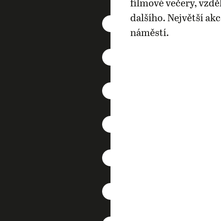
filmové večery, vzdě
dalšího. Největší ak
náměstí.