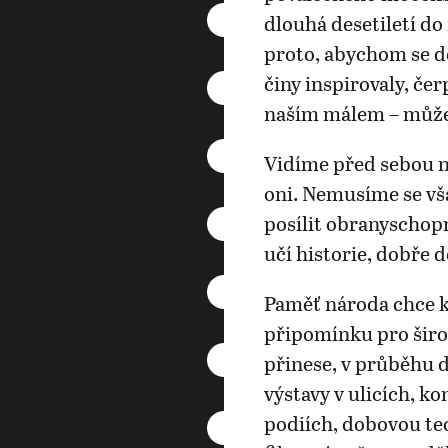
dlouhá desetiletí d
proto, abychom se do
činy inspirovaly, čer
naším málem – můž
Vidíme před sebou ne
oni. Nemusíme se vš
posílit obranyschop
učí historie, dobře 
Paměť národa chce k
připomínku pro šir
přinese, v průběhu 
výstavy v ulicích, k
podiích, dobovou tec