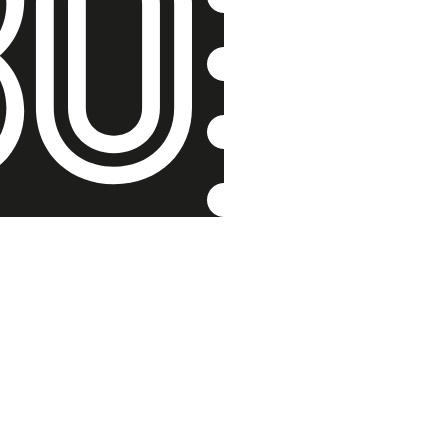
Zavrhly m
musely do
Antonie Militk