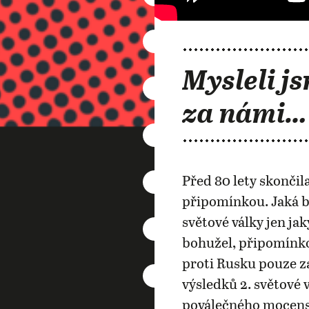
Mysleli js
za námi…
Před 80 lety skončila
připomínkou. Jaká b
světové války jen j
bohužel, připomínko
proti Rusku pouze za
výsledků 2. světové 
poválečného mocensk