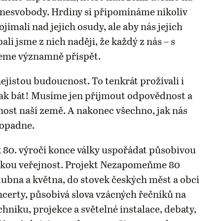
o nesvobody. Hrdiny si připomínáme nikoliv
jímali nad jejich osudy, ale aby nás jejich
pali jsme z nich naději, že každý z nás – s
eme významně přispět.
jistou budoucnost. To tenkrát prožívali i
ak bát! Musíme jen přijmout odpovědnost a
nost naší země. A nakonec všechno, jak nás
dopadne.
 80. výročí konce války uspořádat působivou
okou veřejnost. Projekt Nezapomeňme 80
dubna a května, do stovek českých měst a obcí
oncerty, působivá slova vzácných řečníků na
hniku, projekce a světelné instalace, debaty,