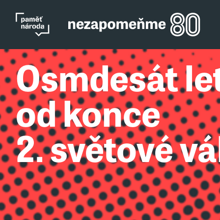
Osmdesát le
od konce
2. světové vá