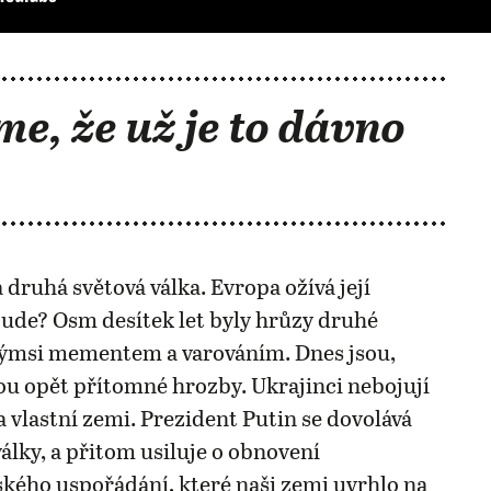
me, že už je to dávno
 druhá světová válka. Evropa ožívá její
ude? Osm desítek let byly hrůzy druhé
akýmsi mementem a varováním. Dnes jsou,
u opět přítomné hrozby. Ukrajinci nebojují
 vlastní zemi. Prezident Putin se dovolává
války, a přitom usiluje o obnovení
ého uspořádání, které naši zemi uvrhlo na