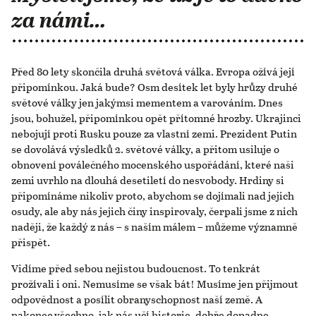
za námi…
Před 80 lety skončila druhá světová válka. Evropa ožívá její
připomínkou. Jaká bude? Osm desítek let byly hrůzy druhé
světové války jen jakýmsi mementem a varováním. Dnes
jsou, bohužel, připomínkou opět přítomné hrozby. Ukrajinci
nebojují proti Rusku pouze za vlastní zemi. Prezident Putin
se dovolává výsledků 2. světové války, a přitom usiluje o
obnovení poválečného mocenského uspořádání, které naši
zemi uvrhlo na dlouhá desetiletí do nesvobody. Hrdiny si
připomínáme nikoliv proto, abychom se dojímali nad jejich
osudy, ale aby nás jejich činy inspirovaly, čerpali jsme z nich
naději, že každý z nás – s naším málem – můžeme významně
přispět.
Vidíme před sebou nejistou budoucnost. To tenkrát
prožívali i oni. Nemusíme se však bát! Musíme jen přijmout
odpovědnost a posílit obranyschopnost naší země. A
nakonec všechno, jak nás učí historie, dobře dopadne.