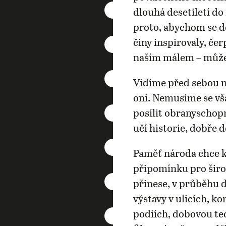
dlouhá desetiletí d
proto, abychom se do
činy inspirovaly, čer
naším málem – můž
Vidíme před sebou ne
oni. Nemusíme se vš
posílit obranyschop
učí historie, dobře 
Paměť národa chce k
připomínku pro šir
přinese, v průběhu 
výstavy v ulicích, k
podiích, dobovou tec