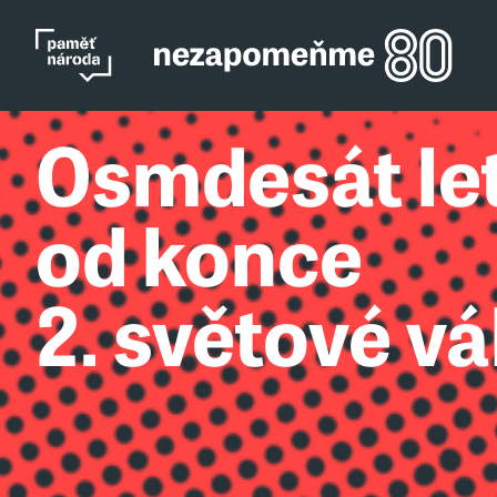
Osmdesát le
od konce
2. světové vá