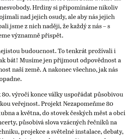
o nesvobody. Hrdiny si připomínáme nikoliv
jímali nad jejich osudy, ale aby nás jejich
pali jsme z nich naději, že každý z nás – s
eme významně přispět.
jistou budoucnost. To tenkrát prožívali i
ak bát! Musíme jen přijmout odpovědnost a
nost naší země. A nakonec všechno, jak nás
dopadne.
 80. výročí konce války uspořádat působivou
okou veřejnost. Projekt Nezapomeňme 80
dubna a května, do stovek českých měst a obcí
oncerty, působivá slova vzácných řečníků na
hniku, projekce a světelné instalace, debaty,