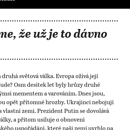
me, že už je to dávno
 druhá světová válka. Evropa ožívá její
ude? Osm desítek let byly hrůzy druhé
akýmsi mementem a varováním. Dnes jsou,
u opět přítomné hrozby. Ukrajinci nebojují
 vlastní zemi. Prezident Putin se dovolává
války, a přitom usiluje o obnovení
ého uspořádání, které naši zemi uvrhlo na