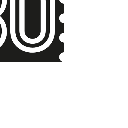
V německ
armádě
Josef Bürger 