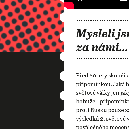
Mysleli js
za námi…
Před 80 lety skončila
připomínkou. Jaká b
světové války jen j
bohužel, připomínko
proti Rusku pouze za
výsledků 2. světové 
poválečného mocensk