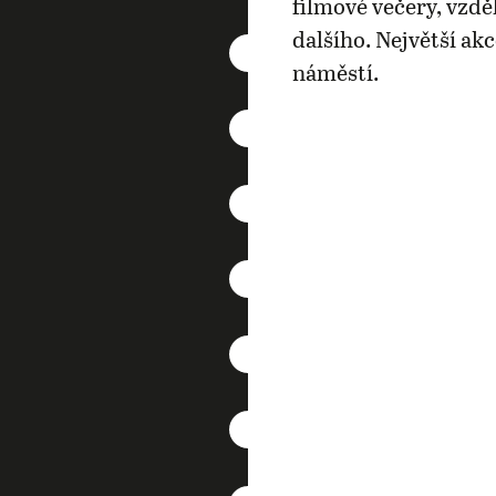
filmové večery, vzdě
dalšího. Největší ak
náměstí.