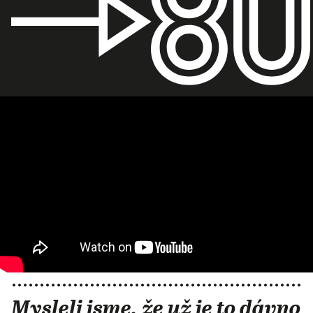
Mysleli jsme, že už je to dávno