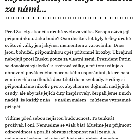
za námi…
Před 80 lety skončila druhá světová válka. Evropa ožívá její
připomínkou. Jaká bude? Osm desítek let byly hrůzy druhé
světové války jen jakýmsi mementem a varováním. Dnes
jsou, bohužel, připomínkou opět přítomné hrozby. Ukrajinci
nebojují proti Rusku pouze za vlastní zemi. Prezident Putin
se dovolává výsledků 2. světové války, a přitom usiluje o
obnovení poválečného mocenského uspořádání, které naši
zemi uvrhlo na dlouhá desetiletí do nesvobody. Hrdiny si
připomínáme nikoliv proto, abychom se dojímali nad jejich
osudy, ale aby nás jejich činy inspirovaly, čerpali jsme z nich
naději, že každý z nás – s naším málem – můžeme významně
přispět.
Vidíme před sebou nejistou budoucnost. To tenkrát
prožívali i oni. Nemusíme se však bát! Musíme jen přijmout
odpovědnost a posílit obranyschopnost naší země. A
nakonec všechno, jak nás učí historie, dobře dopadne.