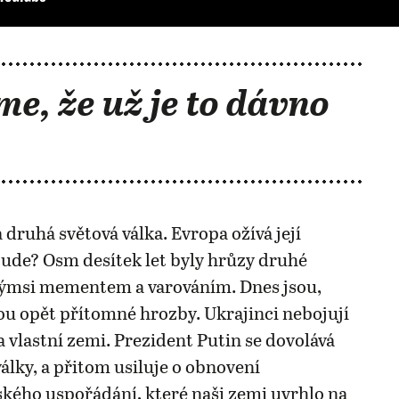
me, že už je to dávno
 druhá světová válka. Evropa ožívá její
ude? Osm desítek let byly hrůzy druhé
akýmsi mementem a varováním. Dnes jsou,
u opět přítomné hrozby. Ukrajinci nebojují
 vlastní zemi. Prezident Putin se dovolává
války, a přitom usiluje o obnovení
ého uspořádání, které naši zemi uvrhlo na