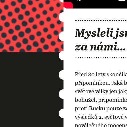
Mysleli js
za námi…
Před 80 lety skončila
připomínkou. Jaká b
světové války jen j
bohužel, připomínko
proti Rusku pouze za
výsledků 2. světové 
poválečného mocensk