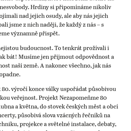
o nesvobody. Hrdiny si připomínáme nikoliv
jímali nad jejich osudy, ale aby nás jejich
pali jsme z nich naději, že každý z nás – s
eme významně přispět.
jistou budoucnost. To tenkrát prožívali i
ak bát! Musíme jen přijmout odpovědnost a
nost naší země. A nakonec všechno, jak nás
dopadne.
 80. výročí konce války uspořádat působivou
okou veřejnost. Projekt Nezapomeňme 80
dubna a května, do stovek českých měst a obcí
oncerty, působivá slova vzácných řečníků na
hniku, projekce a světelné instalace, debaty,