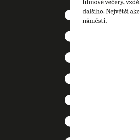
filmové večery, vzdě
dalšího. Největší ak
náměstí.