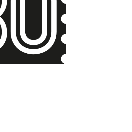
Myslel, ž
Jan Ihnatík (1