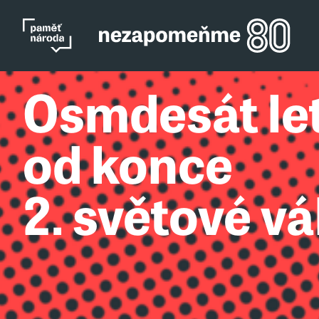
Osmdesát le
od konce
2. světové vá