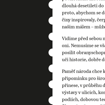
dlouhá desetiletí d
proto, abychom se do
činy inspirovaly, čer
naším málem – můž
Vidíme před sebou ne
oni. Nemusíme se vš
posílit obranyschop
učí historie, dobře 
Paměť národa chce k
připomínku pro šir
přinese, v průběhu 
výstavy v ulicích, k
podiích, dobovou tec