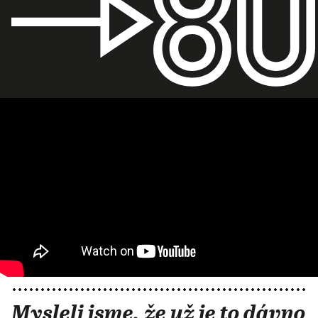
Mysleli jsme, že už je to dávno