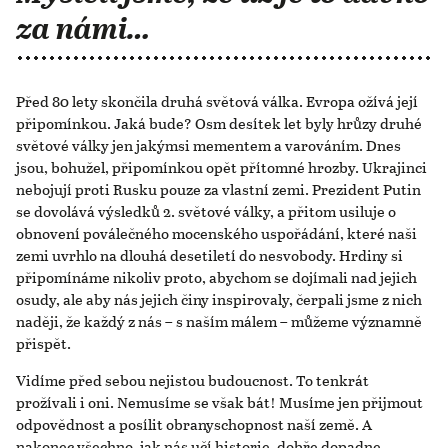
za námi…
Před 80 lety skončila druhá světová válka. Evropa ožívá její
připomínkou. Jaká bude? Osm desítek let byly hrůzy druhé
světové války jen jakýmsi mementem a varováním. Dnes
jsou, bohužel, připomínkou opět přítomné hrozby. Ukrajinci
nebojují proti Rusku pouze za vlastní zemi. Prezident Putin
se dovolává výsledků 2. světové války, a přitom usiluje o
obnovení poválečného mocenského uspořádání, které naši
zemi uvrhlo na dlouhá desetiletí do nesvobody. Hrdiny si
připomínáme nikoliv proto, abychom se dojímali nad jejich
osudy, ale aby nás jejich činy inspirovaly, čerpali jsme z nich
naději, že každý z nás – s naším málem – můžeme významně
přispět.
Vidíme před sebou nejistou budoucnost. To tenkrát
prožívali i oni. Nemusíme se však bát! Musíme jen přijmout
odpovědnost a posílit obranyschopnost naší země. A
nakonec všechno, jak nás učí historie, dobře dopadne.